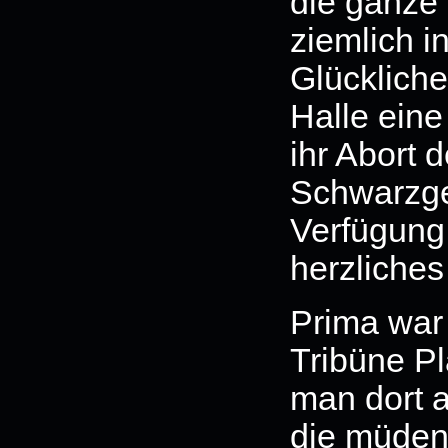
die ganz
ziemlich i
Glückliche
Halle eine
ihr Abort 
Schwarzge
Verfügung 
herzliche
Prima war 
Tribüne P
man dort a
die müden