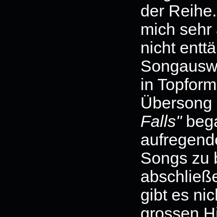
der Reihe.
mich sehr 
nicht entt
Songauswa
in Topform
Übersong
Falls''
bega
aufregende
Songs zu 
abschlie
gibt es ni
grossen Hi