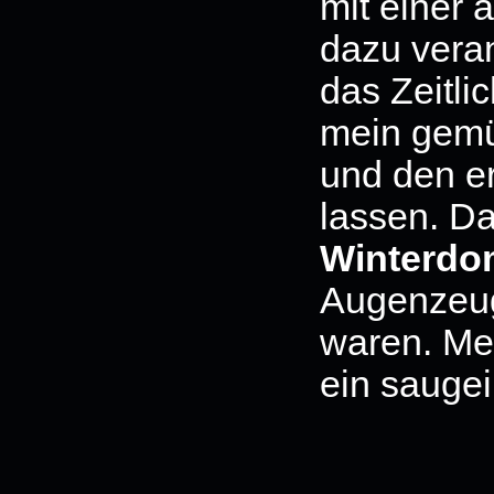
mit einer 
dazu veran
das Zeitli
mein gemü
und den e
lassen. D
Winterdo
Augenzeuge
waren. Mei
ein saugei