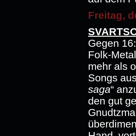
Freitag, d
SVARTS
Gegen 16:
Folk-Metal
mehr als o
Songs aus
saga
“ an
den gut g
Gnudtzmann
überdimens
Hand, vort