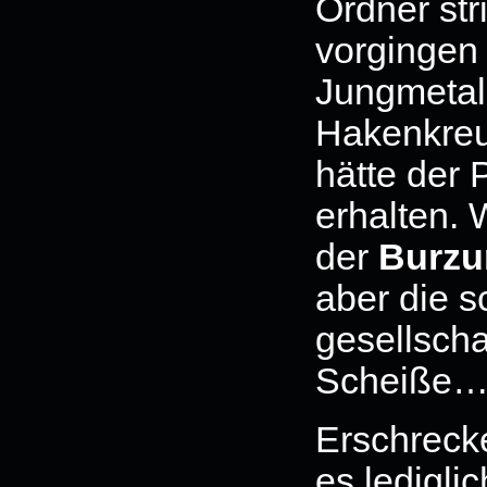
Ordner str
vorgingen
Jungmetall
Hakenkreu
hätte der 
erhalten. 
der
Burz
aber die s
gesellscha
Scheiße
Erschrecke
es ledigli