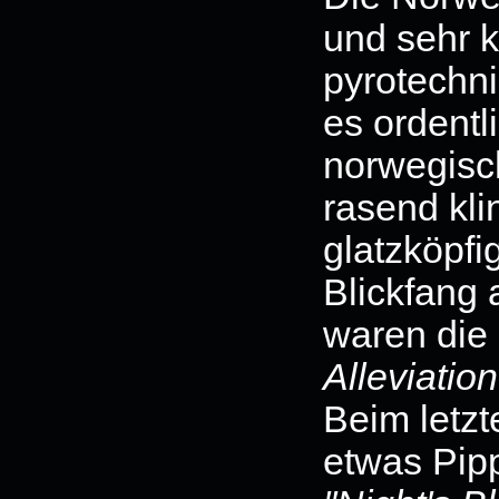
und sehr k
pyrotechn
es ordentl
norwegisch
rasend kl
glatzköpfi
Blickfang
waren die
Alleviation
Beim letz
etwas Pipp