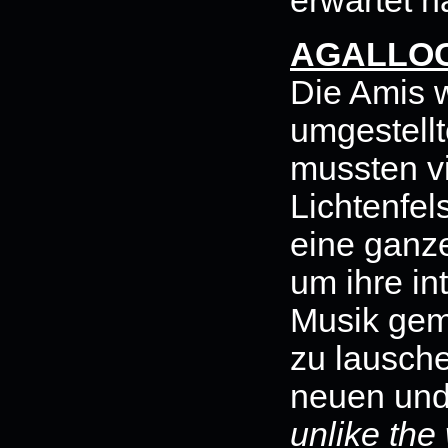
erwartet h
AGALLO
Die Amis w
umgestell
mussten vi
Lichtenfel
eine ganz
um ihre in
Musik gemi
zu lausch
neuen und
unlike the