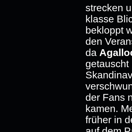
strecken 
klasse Bli
bekloppt w
den Veran
da
Agallo
getauscht
Skandinavi
verschwun
der Fans n
kamen. Me
früher in 
auf dem P