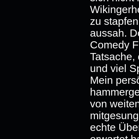
Wikingerh
zu stapfen
aussah. D
Comedy Fa
Tatsache, 
und viel S
Mein persö
hammergei
von weite
mitgesung
echte Über