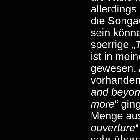
allerdings
die Songa
sein könn
sperrige „
ist in me
gewesen. 
vorhanden
and beyo
more
“ gin
Menge aus
ouverture
“
sehr über