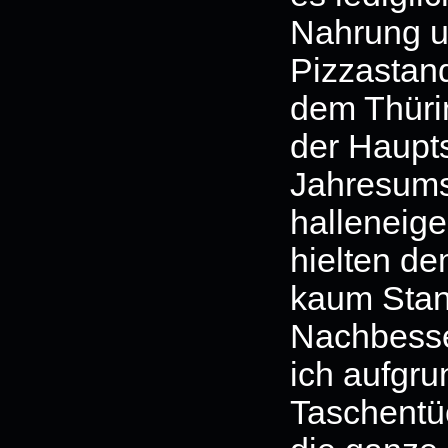
Nahrung un
Pizzastan
dem Thüri
der Haupts
Jahresums
halleneig
hielten d
kaum Stand
Nachbesse
ich aufgru
Taschentü