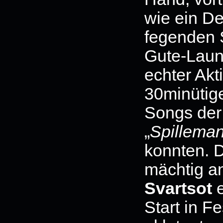
wie ein D
fegenden S
Gute-Laun
echter Akt
30minütige
Songs der
„
Spillema
konnten. D
mächtig an
Svartsot
e
Start in F