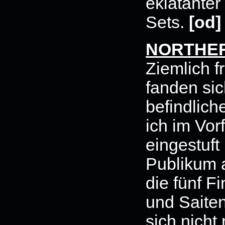
eklatante
Sets.
[od]
NORTHE
Ziemlich f
fanden si
befindlic
ich im Vorf
eingestuft
Publikum 
die fünf F
und Saiten
sich nich