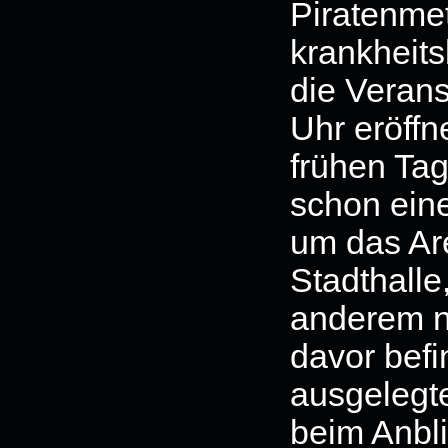
Piratenme
krankheit
die Verans
Uhr eröffn
frühen Tag
schon ein
um das Ar
Stadthalle
anderem n
davor befi
ausgelegte
beim Anbli