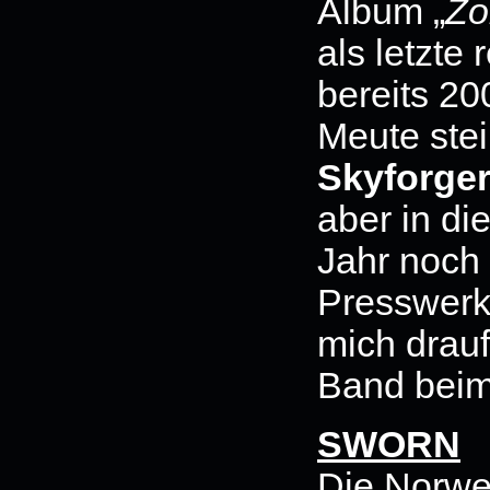
Album „
Zo
als letzte
bereits 20
Meute stei
Skyforge
aber in di
Jahr noch
Presswerk
mich drauf
Band bei
SWORN
Die Norwe