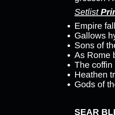
Setlist
Pri
Empire fal
Gallows 
Sons of th
As Rome 
The coffin
Heathen tr
Gods of t
SEAR BL