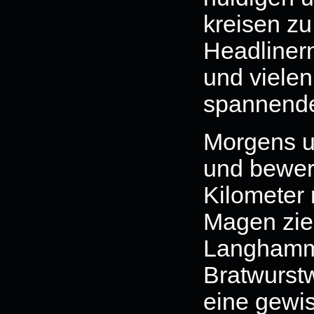
kreisen zu
Headliner
und vielen
spannend
Morgens um
und bewerk
Kilometer 
Magen ziem
Langhamme
Bratwurstw
eine gewis