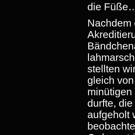
die Füße
Nachdem d
Akreditie
Bändchen
lahmarsch
stellten wi
gleich von
minütigen
durfte, di
aufgeholt
beobachten