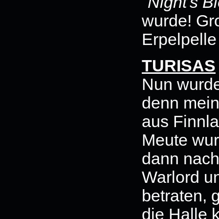
''Night's B
wurde! Gr
Erpelpell
TURISAS
Nun wurde 
denn mein
aus Finnla
Meute wur
dann nach
Warlord un
betraten, 
die Halle k