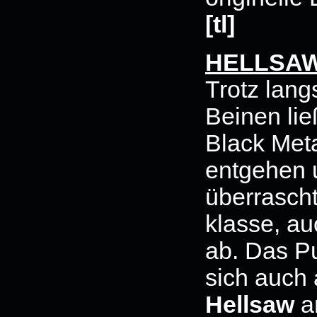
[tl]
HELLSA
Trotz lan
Beinen lie
Black Meta
entgehen 
überrascht
klasse, au
ab. Das Pu
sich auch 
Hellsaw
a