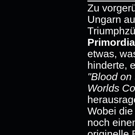
Zu vorger
Ungarn au
Triumphz
Primordia
etwas, w
hinderte, 
''Blood on
Worlds Col
herausrage
Wobei die
noch eine
originelle