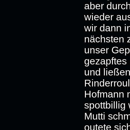
aber durc
wieder aus
wir dann i
nächsten z
unser Gep
gezapftes 
und ließen
Rinderrou
Hofmann m
spottbilli
Mutti sch
outete sic