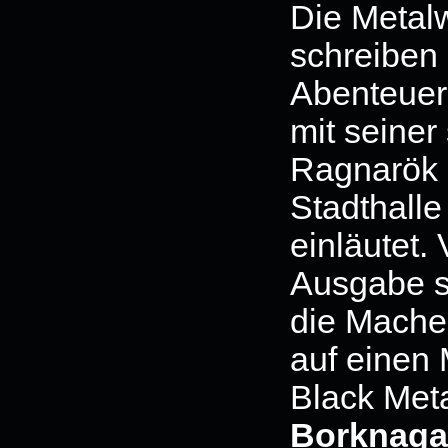
Die Metalw
schreiben 
Abenteuer
mit seine
Ragnarök F
Stadthalle
einläutet.
Ausgabe st
die Macher
auf einen 
Black Met
Borknagar