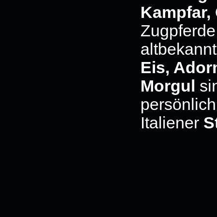
Kampfar,
Zugpferde 
altbekann
Eis, Ado
Morgul
sin
persönlich
Italiener
S