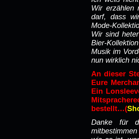
Wir erzählen 
darf, dass w
Mode-Kollektio
Wir sind hete
Bier-Kollektio
Musik im Vorde
nun wirklich ni
An dieser St
Eure Merchan
Ein Lonsleeve
Mitspracher
bestellt…(
Sh
Danke für d
mitbestimmen 