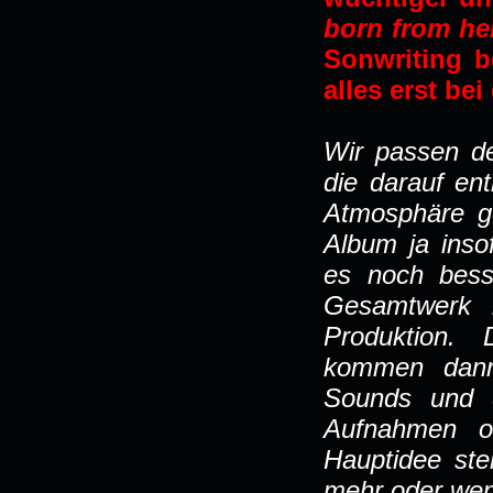
born from hel
Sonwriting b
alles erst be
Wir passen d
die darauf ent
Atmosphäre g
Album ja inso
es noch bess
Gesamtwerk k
Produktion. 
kommen dann 
Sounds und 
Aufnahmen od
Hauptidee ste
mehr oder wen