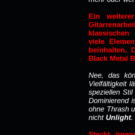
Ein weitere
Gitarrenarb
klassischen
viele Eleme
beinhalten. D
Black Metal 
Nee, das kön
Vielfältigkeit 
speziellen Sti
Dominierend i
ohne Thrash u
nicht
Unlight
.
Steckt irgen