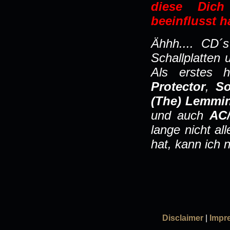
diese Dich
beeinflusst h
Ähhh.... CD´
Schallplatten 
Als erstes 
Protector
,
S
(The) Lemmin
und auch
AC
lange nicht a
hat, kann ich 
Disclaimer
|
Impr