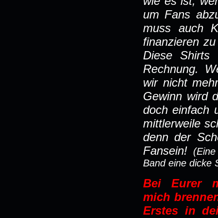
wie es ist, we
um Fans abzu
muss auch K
finanzieren z
Diese Shirts 
Rechnung. W
wir nicht meh
Gewinn wird d
doch einfach 
mittlerweile s
denn der Sch
Fansein!
(Eine
Band eine dicke 
Bei Eurer m
mich brennen
Erstes in d