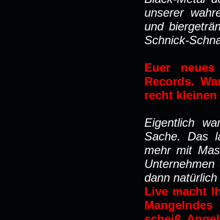
unserer wahre
und biergeträ
Schnick-Schna
Euer neues
Records. Wa
recht kleine
Eigentlich w
Sache. Das lä
mehr mit Mas
Unternehmen d
dann natürlich
Live macht Ih
Mangelndes 
scheiß Angeb