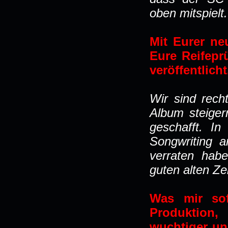
oben mitspielt.
Mit Eurer ne
Eure Reifepr
veröffentlich
Wir sind rech
Album steiger
geschafft. I
Songwriting a
verraten habe
guten alten Zei
Was mir sof
Produktion,
wuchtiger und