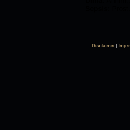
Dima:
Ähhhh...
Sepsis:
Prost.
Disclaimer
|
Impr