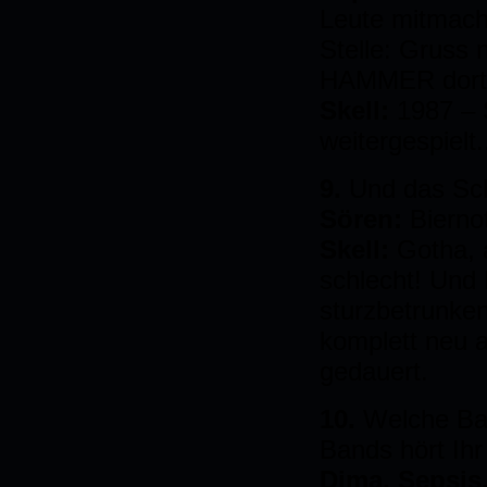
Leute mitmach
Stelle: Gruss 
HAMMER dort
Skell:
1987 – 
weitergespielt.
9.
Und das Sc
Sören:
Biernot
Skell:
Gotha, 
schlecht! Und 
sturzbetrunke
komplett neu 
gedauert.
10.
Welche Ban
Bands hört Ihr
Dima, Sepsis