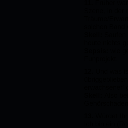
11.
Früher war
Szene, in der
Träume/Erwart
solchen Band 
Skell:
Saufen 
heute nichts g
Sepsis:
wie g
Funprojekt.
12.
Und was is
übriggeblieben
erwachsener' 
Skell:
Also be
Gehörschaden 
13.
Würdet Ihr
Ich bin ein (R