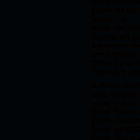
Schaffens gesc
Lieder mit au
Sören
: Ja
Skell:
ein Lie
Sepsis:
Es gi
sondern auch 
den 2 Demos..
Dima:
(
grübe
immer uns dam
3.
Wenn Ihr ei
(was natürlich
wäre), welche 
Skell:
Beavis 
Dima:
Jeanett
Enze:
die DS
Skell:
Was is