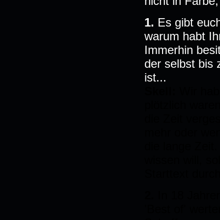
nicht in Farbe,
1.
Es gibt euc
warum habt Ih
Immerhin besit
der selbst bi
ist...
Skell:
Wir hab
plötzlich ware
die Zeit verge
mehr oder wen
die lange Zeit
wissen will, s
Starttext durc
2.
In 18 Jahren
'Best of' werte