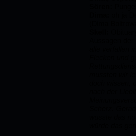
Sören:
Pungen
Dima:
oh ja D
(Dima Boltrow
Skell:
Obituar
Aussagen der a
alle verfallen 
Flecken und g
Rettungsdienst
mussten wir le
doch wissen, 
nach der Liebl
Meinungsversc
Scherz. Gerade
wusste das noc
würde das gern