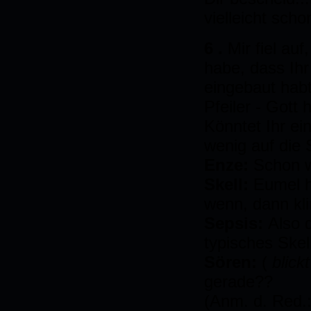
vielleicht sch
6 .
Mir fiel au
habe, dass Ihr
eingebaut habt
Pfeiler - Gott
Könntet Ihr e
wenig auf die
Enze:
Schon w
Skell:
Eumel h
wenn, dann kli
Sepsis:
Also d
typisches Ske
Sören:
(
blick
gerade??
(Anm. d. Red.