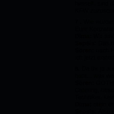
himself, sind 
KFW zuzuschr
7 .
Wie würdet
Eure Konzerte
Dima:
Wir sin
Sepsis:
Das m
Sören:
nach H
ich jetzt erstm
8.
Da Ihr ja a
habt... was wa
Sören:
GOTHA!
Catering, besc
Techniker, kei
Dima:
mein er
Sepsis:
Also 