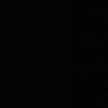
Sören:
Ehrlic
Sepsis:
Ich a
sich mit'n paa
lassen zu müs
wenn man gewin
müssen. Hab ic
Enze:
Ich auc
Skell:
ich wil
Dima:
mein Tr
Hollywoodstreif
14.
Habt Ihr n
an die Jünger
Sören:
Wievie
Enze:
Hab die
Skell:
Harte W