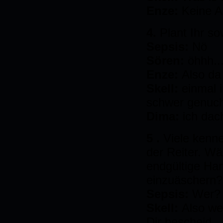
Enze:
Keine A
4.
Plant Ihr s
Sepsis:
Nö
Sören:
öhhh..
Enze:
Also da
Skell:
einmal 
schwer genuc
Dima:
ich dac
5 .
Viele kenn
der Reiter. Wä
endgültige Har
einzuäschern
Sepsis:
Wer?
Skell:
Also we
Dir bescheid..