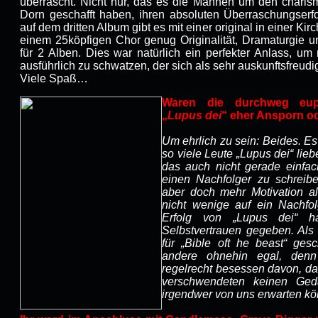
überrascht. Nicht nur, das es die Mannen um den charism
Dorn geschafft haben, ihren absoluten Überraschungserfo
auf dem dritten Album gibt es mit einer original in einer Ki
einem 25köpfigen Chor genug Originalität, Dramaturgie u
für 2 Alben. Dies war natürlich ein perfekter Anlass, u
ausführlich zu schwatzen, der sich als sehr auskunftsfreud
Viele Spaß…
Waren die durchweg euph
„
Lupus dei
“ eher Ansporn o
Um ehrlich zu sein: Beides. Es 
so viele Leute „Lupus dei“ lieb
das auch nicht gerade einfa
einen Nachfolger zu schreib
aber doch mehr Motivation a
nicht wenige auf ein Nachfo
Erfolg von „Lupus dei“ h
Selbstvertrauen gegeben. Als
für „Bible oft he beast“ gesc
andere ohnehin egal, den
regelrecht besessen davon, da
verschwendeten keinen Ge
irgendwer von uns erwarten kö