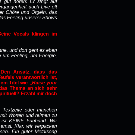
 gut hören: Er singt auf
ergangenheit auch Live oft
der Chöre und Orgeln, das
u das Feeling unserer Shows
Seine Vocals klingen im
hne, und dort geht es eben
n um Feeling, um Energie,
. Den Ansatz, dass das
ufels verantwortlich ist,
em Titel wie „
Raise your
 das Thema an sich sehr
irituell? Erzähl mir doch
e Textzeile oder manchen
h mit Worten und reimen zu
ist
KEINE
Funband. Wir
rnst. Klar, wir verpacken
sen. Ein guter Metalsong