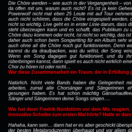
Die Chöre werden – wie auch in der Vergangenheit – vo
da offen mit um, warum auch nicht? Es ist ja kein Gehe
Powerwolf nicht mal eben 25 Leute mit auf Tour nehmen
auch nicht schlimm, dass die Chöre eingespielt werden, 
nicht so wichtig. Live geht es in erster Linie darum, dass 
steht überzeugen kann und es schafft, das Publikum zu 
Chöre dazu kommen oder nicht, ist nicht so wichtig, das ist 
daher auch schon beim Songwriting für ein Album sehr w
auch ohne all die Chöre noch gut funktionieren. Denn we
kannst du da draufpacken, was du willst, der Song wir
Wenn ein Song dagegen gut funktioniert, und du i
rüberbringen kannst, dann spielt es auch nicht wirklich eine
Chor zu hören ist oder nicht…
War diese Zusammenarbeit ein Traum, der in Erfüllung 
Natürlich. Nicht viele Bands haben die Gelegenheit m
arbeiten, zumal alle Chorsänger und Sängerinnen eh
gesungen haben. Es hat schon mächtig Gänsehautfeel
Sänger und Sängerinnen deine Songs singen….
Wie hat denn Fredrik Nordstörm vor dem Mix reagiert, 
innovative Scheibe zum ersten Mal hörte? Hatte er d
Hahaha, kann sein… dann hat er es aber geschickt überspie
der besten Metalproduzenten überhaupt und vor allem d