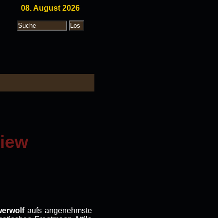
08. August 2026
view
erwolf
aufs angenehmste