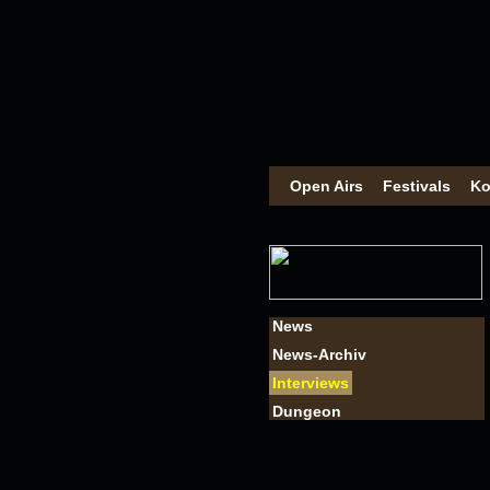
Open Airs
Festivals
Ko
News
News-Archiv
Interviews
Dungeon