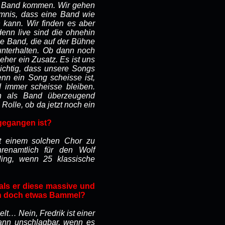
n Band kommen. Wir gehen
imnis, dass eine Band wie
 kann. Wir finden es aber
denn live sind die ohnehin
die Band, die auf der Bühne
unterhalten. Ob dann noch
eher ein Zusatz. Es ist uns
ichtig, dass unsere Songs
nn ein Song scheisse ist,
d immer scheisse bleiben.
hn als Band überzeugend
 Rolle, ob da jetzt noch ein
gegangen ist?
it einem solchen Chor zu
renamtlich für den Wolf
ing, wenn 25 klassische
als er diese massive und
ann doch etwas Bammel?
lt… Nein, Fredrik ist einer
ann unschlagbar, wenn es