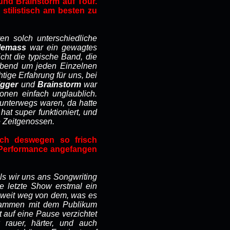
und Brainstorm auf Tour.
tilistisch am besten zu
en solch unterschiedliche
lemass
war ein gewagtes
icht die typische Band, die
Abend um jeden Einzelnen
ige Erfahrung für uns, bei
igger
und
Brainstorm
war
ionen einfach unglaublich.
unterwegs waren, da hatte
at super funktioniert, und
e Zeitgenossen.
lich deswegen so frisch
n Performance angefangen
ls wir uns ans Songwriting
e letzte Show erstmal ein
 weit weg von dem, was es
usammen mit dem Publikum
t auf eine Pause verzichtet
rauer, härter, und auch