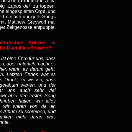
atischen Frontmann Attila
lg „
Lupus dei
“ zu toppen,
rche eingespielten Orgel und
nd einfach nur gute Songs
m mit Matthew Greywolf mal
iger Zeitgenosse entpuppte.
orischen Kritiken zu
der Damokles Schwert?
ist eine Ehre für uns, dass
en, aber natürlich macht es
cher, wenn es darum geht,
en. Letzten Endes war es
ls Druck, zu wissen, dass
lgelabum warten, und der
at uns auch sehr viel
 wir aber den ersten Song
hrieben hatten, war alles
n wir waren von da an
s Album zu schreiben, und
danken mehr daran, was
nnte.