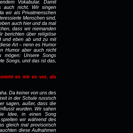
hendem Vokabular. Damit
s auch nicht. Wir singen
 da wir als Privatmenschen
interessierte Menschen sind,
 eben auch hier und da mal
chen, dass wir niemanden
 berichten über religiöse
d und eben ab und zu mit
 diese Art – nenn es Humor
n Humor aber auch nicht
zu mögen: Unsere Songs
te Songs, und das ist das,
kommt es mir so vor, als
haha. Da keiner von uns des
zeit in der Schule russisch
ber sagen, außer, dass die
nflusst wurden. Wir sahen
ie Idee, in einen Song
spielten wir während des
s gleich mal provisorisch
tauchten diese Aufnahmen