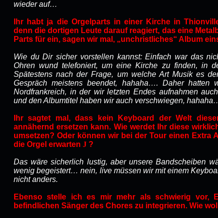
wieder auf…
Ihr habt ja die Orgelparts in einer Kirche in Thionvil
denn die dortigen Leute darauf reagiert, das eine Meta
Parts für ein, sagen wir mal, „unchristliches“ Album ein
Wie du Dir sicher vorstellen kannst: Einfach war das ni
Ohren wund telefoniert, um eine Kirche zu finden, in d
Spätestens nach der Frage, um welche Art Musik es d
Gespräch meistens beendet, hahaha…. Daher hatten wi
Nordfrankreich, in der wir letzten Endes aufnahmen auc
und den Albumtitel haben wir auch verschwiegen, hahaha
Ihr sagtet mal, dass kein Keyboard der Welt dies
annähernd ersetzen kann. Wie werdet Ihr diese wirklich
umsetzen? Oder können wir bei der Tour einen Extra 
die Orgel erwarten
J
?
Das wäre sicherlich lustig, aber unsere Bandscheiben w
wenig begeistert… nein, live müssen wir mit einem Keyboar
nicht anders.
Ebenso stelle ich es mir mehr als schwierig vor,
befindlichen Sänger des Chores zu integrieren. Wie wol