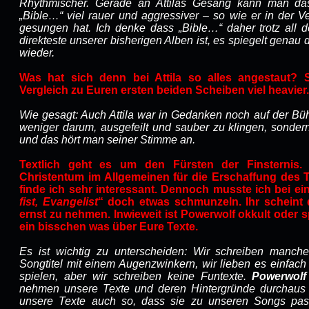
Rhythmischer. Gerade an Attilas Gesang kann man das
„Bible…“ viel rauer und aggressiver – so wie er in der V
gesungen hat. Ich denke dass „Bible…“ daher trotz all 
direkteste unserer bisherigen Alben ist, es spiegelt gena
wieder.
Was hat sich denn bei Attila so alles angestaut? 
Vergleich zu Euren ersten beiden Scheiben viel heavier.
Wie gesagt: Auch Attila war in Gedanken noch auf der Bü
weniger darum, ausgefeilt und sauber zu klingen, sonder
und das hört man seiner Stimme an.
Textlich geht es um den Fürsten der Finsternis
Christentum im Allgemeinen für die Erschaffung des Te
finde ich sehr interessant. Dennoch musste ich bei ein
fist, Evangelist
“ doch etwas schmunzeln. Ihr scheint
ernst zu nehmen. Inwieweit ist Powerwolf okkult oder sp
ein bisschen was über Eure Texte.
Es ist wichtig zu unterscheiden: Wir schreiben manch
Songtitel mit einem Augenzwinkern, wir lieben es einfac
spielen, aber wir schreiben keine Funtexte.
Powerwolf
nehmen unsere Texte und deren Hintergründe durchaus e
unsere Texte auch so, dass sie zu unseren Songs pas