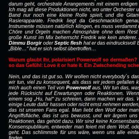
darum geht, orchestrale Arrangements mit einem erdigen
Ich mag all diese Produktionen nicht, wo unter Orchester 
Band nur noch eine kleine Rolle spielt, und die Gita
Rasierapparate. Fredrik liegt da Geschmacklich gena
Instrumente müssen natürlich klingen, es muss verdammt 
Chöre und Orgeln machen Atmosphäre ohne dem Rest
große Kunst im Mix beherrscht Fredrik wie kein anderer.
Dimmu Borgir
oder
Septic flesh
hat er das eindrucksvoll 
„Bible…“ hat er sich selbst übertroffen…
Warum glaubt Ihr, polarisiert Powerwolf so dermaßen?
so das Gefühl: Love it or hate it. Ein Zwischending sche
Nein, und das ist gut so. Wir wollen nicht everybody´s dar
wir tun, viel zu konsequent, als dass wir jedem gefallen 
mich auch einen Teil von
Powerwolf
aus. Wir tun das, wa
jede Rücksicht auf Erwartungen oder Reaktionen. Wenn
einem sog „Hu, ha!“ zu schreien, dann machen wir das. 
einige Leute dafür hassen oder nicht ernst nehmen werden,
das ist unseren Fans egal. Man liebt den Wolf oder man 
Angriffsfläche, das ist uns bewusst, und wir ärgern uns
Reaktionen, das gehört dazu. Wir sind keine Konsensband,
Konsenspublikum, entweder man feiert mit dem Wolf, od
geht. Das schlimmste für uns wäre, wenn uns alle einfa
finden…