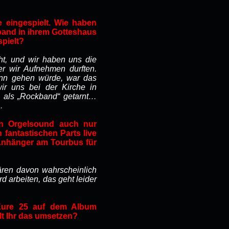
le eingespielt. Wie haben
lband in ihrem Gotteshaus
spielt?
cht, und wir haben uns die
er wir Aufnehmen durften.
enn gehen würde, war das
r uns bei der Kirche in
h als „Rockband“ getarnt…
…
en Orgelsound auch nur
 fantastischen Parts live
Anhänger am Tourbus für
ären davon wahrscheinlich
d arbeiten, das geht leider
 Eure 25 auf dem Album
lt Ihr das umsetzen?