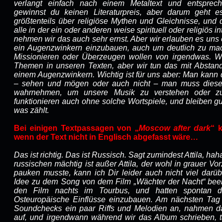
verlangt einfach nach einem Metaltext und entsprec
gewinnst du keinen Literaturpreis, aber darum geht e
größtenteils über religiöse Mythen und Gleichnisse, und
alle in der ein oder anderen weise spirituell oder religiös 
nehmen wir das auch sehr ernst. Aber wir erlauben es uns
ein Augenzwinkern einzubauen, auch um deutlich zu ma
Missionieren oder Überzeugen wollen von irgendwas. Wir
Themen in unseren Texten, aber wir tun das mit Abstan
einem Augenzwinkern. Wichtig ist für uns aber: Man kann
– sehen und mögen oder auch nicht – man muss diese
wahrnehmen, um unsere Musik zu verstehen oder 
funktionieren auch ohne solche Wortspiele, und bleiben gu
was zählt.
Bei einigen Textpassagen von „
Moscow after dark
“ 
wenn der Text nicht in Englisch abgefasst wäre…
Das ist richtig. Das ist Russisch. Sagt zumindest Attila, ha
russischen mächtig ist außer Attila, der wohl in grauer Vor
pauken musste, kann ich Dir leider auch nicht viel darü
Idee zu dem Song von dem Film „Wächter der Nacht“ beei
den Film nachts im Tourbus, und hatten spontan d
Osteuropäische Einflüsse einzubauen. Am nächsten Tag 
Soundchecks ein paar Riffs und Melodien an, nahmen da
auf, und irgendwann während wir das Album schrieben, 