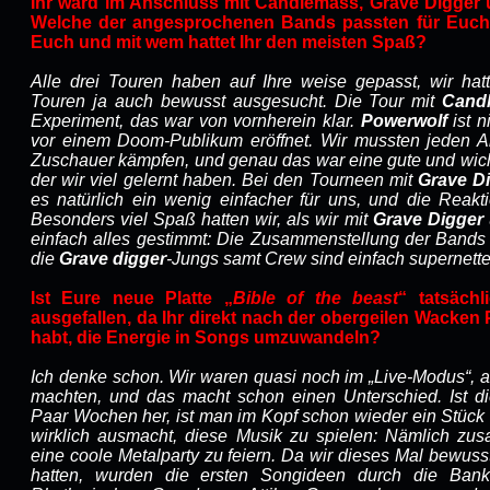
Ihr ward im Anschluss mit Candlemass, Grave Digger 
Welche der angesprochenen Bands passten für Euch s
Euch und mit wem hattet Ihr den meisten Spaß?
Alle drei Touren haben auf Ihre weise gepasst, wir hatt
Touren ja auch bewusst ausgesucht. Die Tour mit
Cand
Experiment, das war von vornherein klar.
Powerwolf
ist n
vor einem Doom-Publikum eröffnet. Wir mussten jeden 
Zuschauer kämpfen, und genau das war eine gute und wicht
der wir viel gelernt haben. Bei den Tourneen mit
Grave D
es natürlich ein wenig einfacher für uns, und die Reakt
Besonders viel Spaß hatten wir, als wir mit
Grave Digger
einfach alles gestimmt: Die Zusammenstellung der Bands h
die
Grave digger
-Jungs samt Crew sind einfach supernett
Ist Eure neue Platte „
Bible of the beast
“ tatsäch
ausgefallen, da Ihr direkt nach der obergeilen Wacke
habt, die Energie in Songs umzuwandeln?
Ich denke schon. Wir waren quasi noch im „Live-Modus“, a
machten, und das macht schon einen Unterschied. Ist di
Paar Wochen her, ist man im Kopf schon wieder ein Stück
wirklich ausmacht, diese Musik zu spielen: Nämlich z
eine coole Metalparty zu feiern. Da wir dieses Mal bewuss
hatten, wurden die ersten Songideen durch die Bank 