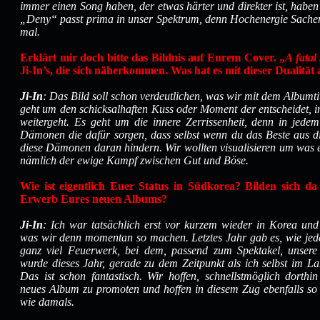
immer einen Song haben, der etwas härter und direkter ist, haben
„Deny“ passt prima in unser Spektrum, denn Hochenergie Sache
mal.
Erklärt mir doch bitte das Bildnis auf Eurem Cover. „
A fatal 
Ji-In’s, die sich näherkommen. Was hat es mit dieser Dualität 
Ji-In
: Das Bild soll schon verdeutlichen, was wir mit dem Albumti
geht um den schicksalhaften Kuss oder Moment der entscheidet, 
weitergeht. Es geht um die innere Zerrissenheit, denn in jed
Dämonen die dafür sorgen, dass selbst wenn du das Beste aus di
diese Dämonen daran hindern. Wir wollten visualisieren um was 
nämlich der ewige Kampf zwischen Gut und Böse.
Wie ist eigentlich Euer Status in Südkorea? Bilden sich d
Erwerb Eures neuen Albums?
Ji-In
: Ich war tatsächlich erst vor kurzem wieder in Korea un
was wir denn momentan so machen. Letztes Jahr gab es, wie jede
ganz viel Feuerwerk, bei dem, passend zum Spektakel, unsere
wurde dieses Jahr, gerade zu dem Zeitpunkt als ich selbst im L
Das ist schon fantastisch. Wir hoffen, schnellstmöglich dort
neues Album zu promoten und hoffen in diesem Zug ebenfalls s
wie damals.