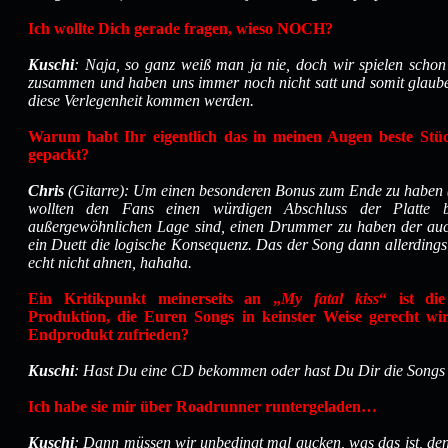
Ich wollte Dich gerade fragen, wieso NOCH?
Kuschi
: Naja, so ganz weiß man ja nie, doch wir spielen schon
zusammen und haben uns immer noch nicht satt und somit glaube i
diese Verlegenheit kommen werden.
Warum habt Ihr eigentlich das in meinen Augen beste Stü
gepackt?
Chris
(Gitarre): Um einen besonderen Bonus zum Ende zu haben (a
wollten den Fans einen würdigen Abschluss der Platte 
außergewöhnlichen Lage sind, einen Drummer zu haben der auch
ein Duett die logische Konsequenz. Das der Song dann allerding
echt nicht ahnen, hahaha.
Ein Kritikpunkt meinerseits an „
My fatal kiss
“ ist die
Produktion, die Euren Songs in keinster Weise gerecht wir
Endprodukt zufrieden?
Kuschi
: Hast Du eine CD bekommen oder hast Du Dir die Songs
Ich habe sie mir über Roadrunner runtergeladen…
Kuschi
: Dann müssen wir unbedingt mal gucken, was das ist, den