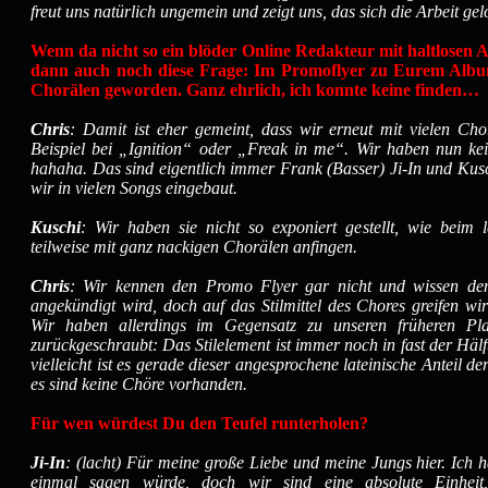
freut uns natürlich ungemein und zeigt uns, das sich die Arbeit gel
Wenn da nicht so ein blöder Online Redakteur mit haltlose
dann auch noch diese Frage: Im Promoflyer zu Eurem Albu
Chorälen geworden. Ganz ehrlich, ich konnte keine finden…
Chris
: Damit ist eher gemeint, dass wir erneut mit vielen Ch
Beispiel bei „Ignition“ oder „Freak in
me“. Wir haben nun kei
hahaha. Das sind eigentlich immer Frank (Basser) Ji-In und Kus
wir in vielen Songs eingebaut.
Kuschi
: Wir haben sie nicht so exponiert gestellt, wie beim
teilweise mit ganz nackigen Chorälen anfingen.
Chris
: Wir kennen den Promo Flyer gar nicht und wissen de
angekündigt wird, doch auf das Stilmittel des Chores greifen w
Wir haben allerdings im Gegensatz zu unseren früheren Plat
zurückgeschraubt: Das Stilelement ist immer noch in fast der Häl
vielleicht ist es gerade dieser angesprochene lateinische Anteil de
es sind keine Chöre vorhanden.
Für wen würdest Du den Teufel runterholen?
Ji-In
: (lacht) Für meine große Liebe und meine Jungs hier. Ich h
einmal sagen würde, doch wir sind eine absolute Einheit