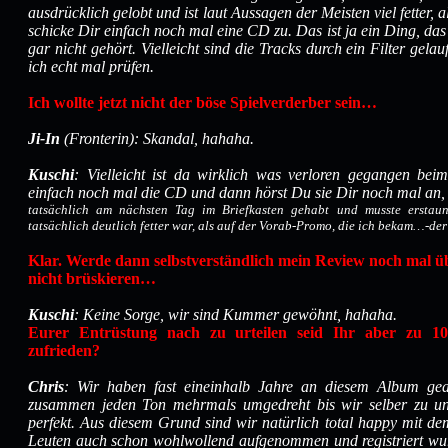
ausdrücklich gelobt und ist laut Aussagen der Meisten viel fetter, 
schicke Dir einfach noch mal eine CD zu. Das ist ja ein Ding, das
gar nicht gehört. Vielleicht sind die Tracks durch ein Filter gela
ich echt mal prüfen.
Ich wollte jetzt nicht der böse Spielverderber sein…
Ji-In
(Fronterin): Skandal, hahaha.
Kuschi
: Vielleicht ist da wirklich was verloren gegangen be
einfach noch mal die CD und dann hörst Du sie Dir noch mal an,
tatsächlich am nächsten Tag im Briefkasten gehabt und musste erstaunt
tatsächlich deutlich fetter war, als auf der Vorab-Promo, die ich bekam…-der 
Klar. Werde dann selbstverständlich mein Review noch mal üb
nicht brüskieren…
Kuschi
: Keine Sorge, wir sind Kummer gewöhnt, hahaha.
Eurer Entrüstung nach zu urteilen seid Ihr aber zu 
zufrieden?
Chris
: Wir haben fast eineinhalb Jahre an diesem Album ge
zusammen jeden Ton mehrmals umgedreht bis wir selber zu uns 
perfekt. Aus diesem Grund sind wir natürlich total happy mit d
Leuten auch schon wohlwollend aufgenommen und registriert wur