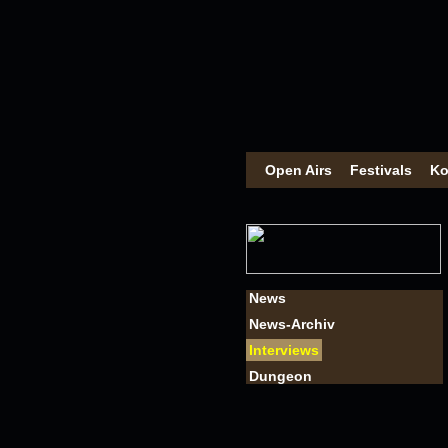
Open Airs
Festivals
Ko
News
News-Archiv
Interviews
Dungeon