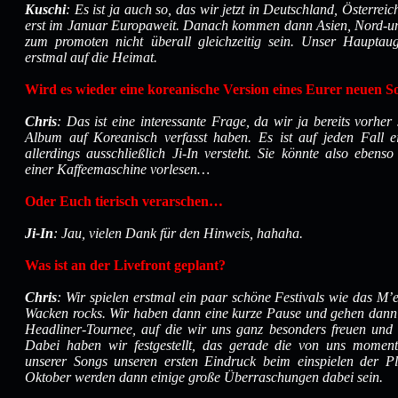
Kuschi
: Es ist ja auch so, das wir jetzt in Deutschland, Österrei
erst im Januar Europaweit. Danach kommen dann Asien, Nord-un
zum promoten nicht überall gleichzeitig sein. Unser Hauptaug
erstmal auf die Heimat.
Wird es wieder eine koreanische Version eines Eurer neuen S
Chris
: Das ist eine interessante Frage, da wir ja bereits vorhe
Album auf Koreanisch verfasst haben. Es ist auf jeden Fall ei
allerdings ausschließlich Ji-In versteht. Sie könnte also ebens
einer Kaffeemaschine vorlesen…
Oder Euch tierisch verarschen…
Ji-In
: Jau, vielen Dank für den Hinweis, hahaha.
Was ist an der Livefront geplant?
Chris
: Wir spielen erstmal ein paar schöne Festivals wie das 
Wacken rocks. Wir haben dann eine kurze Pause und gehen dann 
Headliner-Tournee, auf die wir uns ganz besonders freuen und
Dabei haben wir festgestellt, das gerade die von uns moment
unserer Songs unseren ersten Eindruck beim einspielen der Pl
Oktober werden dann einige große Überraschungen dabei sein.