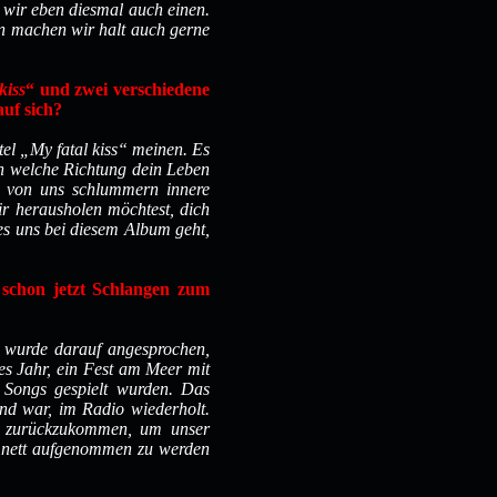
 wir eben diesmal auch einen.
n machen wir halt auch gerne
kiss
“ und zwei verschiedene
auf sich?
tel „My fatal kiss“ meinen. Es
in welche Richtung dein Leben
em von uns schlummern innere
r herausholen möchtest, dich
es uns bei diesem Album geht,
a schon jetzt Schlangen zum
d wurde darauf angesprochen,
s Jahr, ein Fest am Meer mit
 Songs gespielt wurden. Das
and war, im Radio wiederholt.
hin zurückzukommen, um unser
o nett aufgenommen zu werden