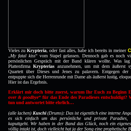
Vieles zu
Krypteria
, oder fast alles, habe ich bereits in meiner
C
„
My fatal kiss
“ vom Stapel gelassen. Dennoch gab es noch vie
persönlichen Gespräch mit der Band klären wollte. Was lag
Plattenfirma
Krypterias
anzunehmen, um mit dem äußerst sy
Quartett über Dieses und Jenes zu palavern. Entgegen der 
entpuppte sich die Herrenrunde mit Dame als äußerst lustig, eloque
Hier ist das Ergebnis.
Erklärt mir doch bitte zuerst, warum Ihr Euch zu Beginn 
over & goodbye
“ für das Ende des Paradieses entschuldigt?
tun und antwortet bitte ehrlich…
(alle lachen)
Kuschi
(Drums): Das ist eigentlich eine interne Ang
es sich einfach um das persönliche und private Paradies,
kaputtgeht. Wir haben in der Band das Glück, noch ein eigene
völlig intakt ist, doch vielleicht hat ja der Song eine prophetische