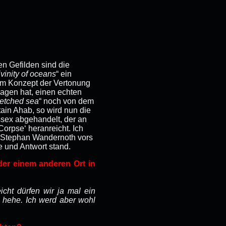
en Gefilden sind die
vinity of oceans
“ ein
rem Konzept der Vertonung
ragen hat, einen echten
retched sea
“ noch von dem
in Ahab, so wird nun die
sex abgehandelt, der an
Corpse‘ heranreicht. Ich
st Stephan Wandernoth vors
 und Antwort stand.
er einem anderen Ort in
icht dürfen wir ja mal ein
, hehe. Ich werd aber wohl