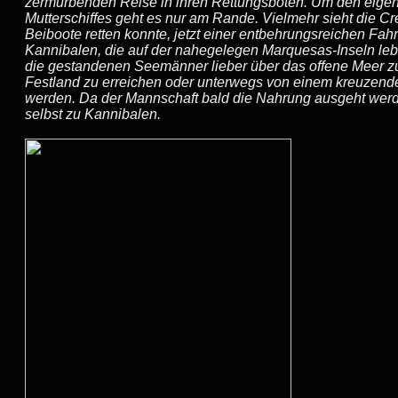
zermürbenden Reise in ihren Rettungsboten. Um den eigen
Mutterschiffes geht es nur am Rande. Vielmehr sieht die Cre
Beiboote retten konnte, jetzt einer entbehrungsreichen Fah
Kannibalen, die auf der nahegelegen Marquesas-Inseln lebe
die gestandenen Seemänner lieber über das offene Meer z
Festland zu erreichen oder unterwegs von einem kreuzend
werden. Da der Mannschaft bald die Nahrung ausgeht werd
selbst zu Kannibalen.