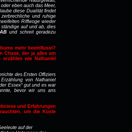
vernichtende Naturgewalt,
en oder eben auch das Meer,
laube diese Dualität findet
 zerbrechliche und ruhige
weifelten Riffwoge wieder
ständige auf und ab, dies
AB
und schreit geradezu
lbums mehr beeinflusst?
 Chase, der ja alles am
 erzählen wie Nathaniel
richte des Ersten Offiziers
 Erzählung von Nathaniel
g der Essex“ gut und es war
annte, bevor wir uns ans
lebnisse und Erfahrungen
rauchten, um die Küste
eeleute auf der