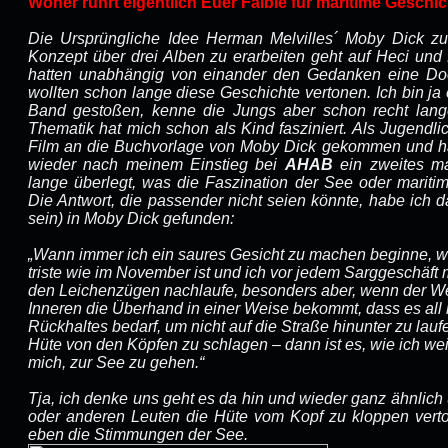
Woher rührt eigentlich Euer Faible für maritime Geschi
Die Ursprüngliche Idee Herman Melvilles´ Moby Dick zu
Konzept über drei Alben zu erarbeiten geht auf Heci und
hatten unabhängig von einander den Gedanken eine D
wollten schon lange diese Geschichte vertonen. Ich bin ja 
Band gestoßen, kenne die Jungs aber schon recht lang
Thematik hat mich schon als Kind fasziniert. Als Jugendli
Film an die Buchvorlage von Moby Dick gekommen und ha
wieder nach meinem Einstieg bei
AHAB
ein zweites ma
lange überlegt, was die Faszination der See oder mariti
Die Antwort, die passender nicht seien könnte, habe ich 
sein) in Moby Dick gefunden:
„Wann immer ich ein saures Gesicht zu machen beginne, we
triste wie im November ist und ich vor jedem Sarggeschäft 
den Leichenzügen nachlaufe, besonders aber, wenn der W
Inneren die Überhand in einer Weise bekommt, dass es all
Rückhaltes bedarf, um nicht auf die Straße hinunter zu lau
Hüte von den Köpfen zu schlagen – dann ist es, wie ich weiß
mich, zur See zu gehen.“
Tja, ich denke uns geht es da hin und wieder ganz ähnlich
oder anderen Leuten die Hüte vom Kopf zu kloppen verton
eben die Stimmungen der See.