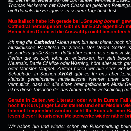
auf dem er anheuerte war die zum sinken verurteilte Esse
Thomas Nickerson mit Owen Chase im gleichen Rettungsb
hielt damals die Ereignisse in seinem Tagebuch fest.
Musikalisch habe ich gerade bei „
Gnawing bones
“ gew
Cathedral herausgehört. Gibt es für Euch eigentlich m
Bereich des Doom ist die Auswahl ja nicht besonders 
Ich mag die
Cathedral
Alben sehr, bin aber bisher noch n
musikalische Parallelen zu ziehen. Der Doom Sektor is
besonders große Szene, dafür aber eine umso enthusiasti
Perlen die es sich lohnt zu entdecken. Ich steh beso
Neurosis, Battle Of Mice oder Warning, höre aber auch g
oder Monster Magnet. Zudem hören wir alle sehr viel 
Schublade. In Sachen
AHAB
gibt es für uns aber keine
kleinste gemeinsame musikalische Nenner unter uns v
vermutlich, dass wir alle einen breit gefächerten Musik G
ist es diese Tatsache die das Album relativ vielschichtig ha
Gerade in Zeiten, wo Literatur oder wie in Eurem Fall W
hoch im Kurs junger Leute stehen und eher Medien wi
Internet frequentiert werden, seht Ihr Euch als eine 
lesen dieser literarischen Meisterwerke wieder näher br
Wir haben hin und wieder schon die Rückmeldung beko