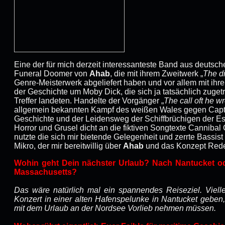
Eine der für mich derzeit interessanteste Band aus deutsch
Funeral Doomer von
Ahab
, die mit ihrem Zweitwerk „
The di
Genre-Meisterwerk abgeliefert haben und vor allem mit ih
der Geschichte um Moby Dick, die sich ja tatsächlich zuget
Treffer landeten. Handelte der Vorgänger „
The call oft he w
allgemein bekannten Kampf des weißen Wales gegen Capta
Geschichte und der Leidensweg der Schiffbrüchigen der Es
Horror und Grusel dicht an die fiktiven Songtexte Cannibal 
nutzte die sich mir bietende Gelegenheit und zerrte Bassi
Mikro, der mir bereitwillig über
Ahab
und das Konzept Rede
Wohin geht Dein nächster Urlaub? Nach Nantucket od
Massachusetts?
Das wäre natürlich mal ein spannendes Reiseziel. Vielle
Konzert in einer alten Hafenspelunke in Nantucket geben
mit dem Urlaub an der Nordsee Vorlieb nehmen müssen.