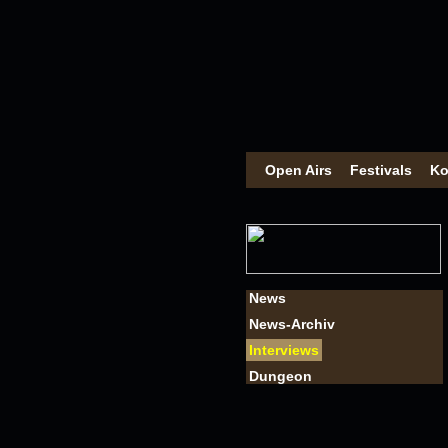
Open Airs
Festivals
Ko
News
News-Archiv
Interviews
Dungeon