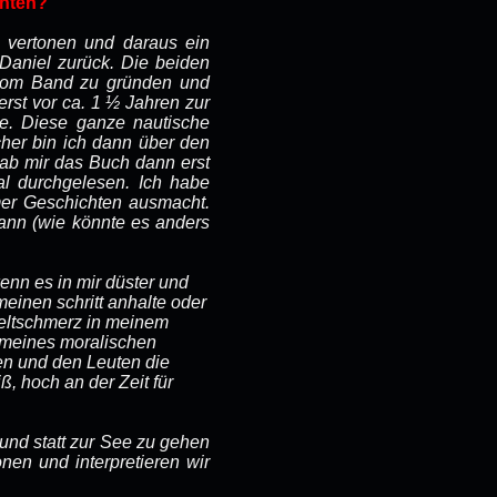
chten?
 vertonen und daraus ein
 Daniel zurück. Die beiden
oom Band zu gründen und
erst vor ca. 1 ½ Jahren zur
e. Diese ganze nautische
cher bin ich dann über den
b mir das Buch dann erst
l durchgelesen. Ich habe
mer Geschichten ausmacht.
dann (wie könnte es anders
nn es in mir düster und
meinen schritt anhalte oder
eltschmerz in meinem
 meines moralischen
fen und den Leuten die
, hoch an der Zeit für
 und statt zur See zu gehen
en und interpretieren wir