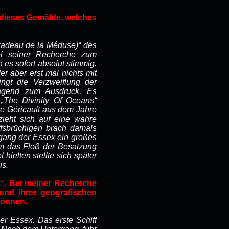
 dieses Gemälde, welches
radeau de la Méduse)
“ des
ei seiner Recherche zum
es sofort absolut stimmig.
r aber erst mal nichts mit
ngt die Verzweiflung der
rragend zum Ausdruck. Es
 „The Divinity Of Oceans“
e Géricault
aus dem Jahre
ieht sich auf eine wahre
ffsbrüchigen brach damals
rgang der Essex ein großes
am das Floß der Besatzung
hielten stellte sich später
us.
e
“. Bei meiner Recherche
und ihrer geografischen
können.
er Essex. Das erste Schiff