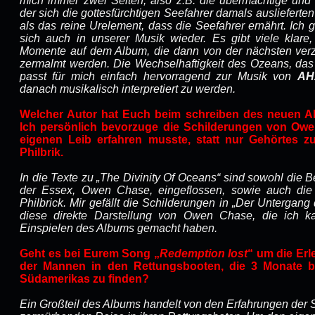
mich immer zwei Seiten, also z.B. die übermächtige und 
der sich die gottesfürchtigen Seefahrer damals ausliefert
als das reine Urelement, dass die Seefahrer ernährt. Ich g
sich auch in unserer Musik wieder. Es gibt viele klare,
Momente auf dem Album, die dann von der nächsten verz
zermalmt werden. Die Wechselhaftigkeit des Ozeans, das 
passt für mich einfach hervorragend zur Musik von
AH
danach musikalisch interpretiert zu werden.
Welcher Autor hat Euch beim schreiben des neuen A
Ich persönlich bevorzuge die Schilderungen von Owen
eigenen Leib erfahren musste, statt nur Gehörtes zu
Philbrik.
In die Texte zu „The Divinity Of Oceans“ sind sowohl die Be
der Essex, Owen Chase, eingeflossen, sowie auch die
Philbrick. Mir gefällt die Schilderungen in „Der Untergan
diese direkte Darstellung von Owen Chase, die ich k
Einspielen des Albums gemacht haben.
Geht es bei Eurem Song „
Redemption lost
“ um die Er
der Mannen in den Rettungsbooten, die 3 Monate b
Südamerikas zu finden?
Ein Großteil des Albums handelt von den Erfahrungen der S