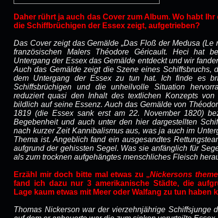
Daher rührt ja auch das Cover zum Album. Wo habt Ihr
die Schiffbrüchigen der Essex zeigt, aufgetrieben?
Das Cover zeigt das Gemälde „Das Floß der Medusa (
Le 
französischen Malers Théodore Géricault. Heci hat b
Untergang der Essex das Gemälde entdeckt und wir fanden 
Auch das Gemälde zeigt die Szene eines Schiffsbruchs, de
dem Untergang der Essex zu tun hat. Ich finde es bri
Schiffsbrüchigen und die unheilvolle Situation hervo
reduziert quasi den Inhalt des textlichen Konzepts von
bildlich auf seine Essenz. Auch das Gemälde von Théodor
1819
(die Essex sank erst am 22. November 1820) bez
Begebenheit und auch unter den hier dargestellten Schi
nach kurzer Zeit Kannibalismus aus, was ja auch im Unte
Thema ist. Angeblich fand ein ausgesandtes Rettungste
aufgrund der gehissten Segel. Was sie anfänglich für Segel 
als zum trocknen aufgehängtes menschliches Fleisch hera
Erzähl mir doch bitte mal etwas zu „
Nickersons them
fand ich dazu nur 3 amerikanische Städte, die aufgr
Lage kaum etwas mit Meer oder Walfang zu tun haben 
Thomas Nickerson war der vierzehnjährige Schiffsjunge d