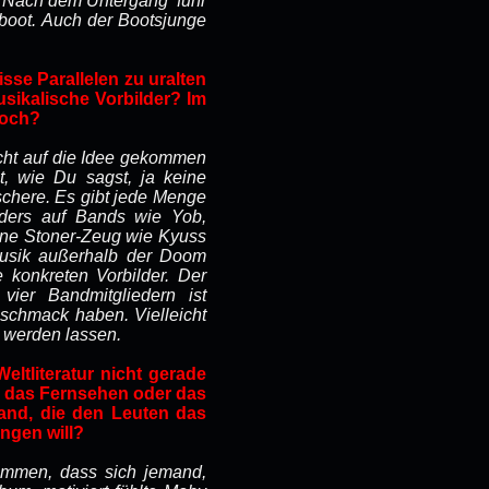
x. Nach dem Untergang
fuhr
oot. Auch der Bootsjunge
isse Parallelen zu uralten
usikalische Vorbilder? Im
hoch?
icht auf die Idee gekommen
t, wie Du sagst, ja keine
schere. Es gibt jede Menge
nders auf Bands wie Yob,
erne Stoner-Zeug wie Kyuss
Musik außerhalb der Doom
 konkreten Vorbilder. Der
ier Bandmitgliedern ist
eschmack haben. Vielleicht
t werden lassen.
eltliteratur nicht gerade
e das Fernsehen oder das
Band, die den Leuten das
ingen will?
mmen, dass sich jemand,