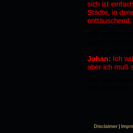
sich ist einfa
Städte, in den
enttäuschend.
PG:
Letzte Fr
ganzen Tag mi
gibt es das be
Johan:
Ich wü
aber ich muß 
PG:
Dann habe
Album und wir 
Disclaimer
|
Impr