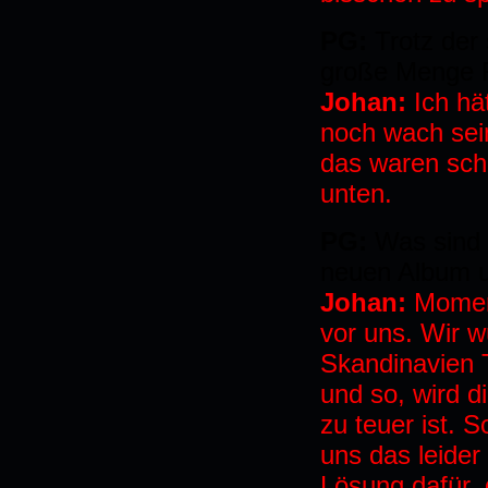
PG:
Trotz der 
große Menge F
Johan:
Ich hä
noch wach sein
das waren sch
unten.
PG:
Was sind 
neuen Album u
Johan:
Momen
vor uns. Wir 
Skandinavien 
und so, wird di
zu teuer ist. 
uns das leider 
Lösung dafür,