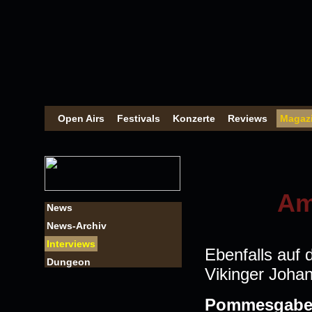
Open Airs
Festivals
Konzerte
Reviews
Magaz
Am
News
News-Archiv
Interviews
Ebenfalls auf
Dungeon
Vikinger Joha
Pommesgabe