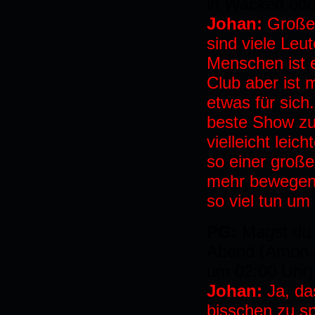
in Wacken oder
Johan:
Große
sind viele Leu
Menschen ist e
Club aber ist 
etwas für sich
beste Show zu 
vielleicht leic
so einer große
mehr bewegen 
so viel tun um
PG:
Magst du 
Abend (Amon A
um 02:00 Uhr)
Johan:
Ja, da
bisschen zu sp