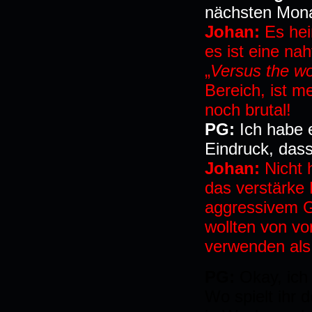
nächsten Mona
Johan:
Es hei
es ist eine na
„
Versus the w
Bereich, ist m
noch brutal!
PG:
Ich habe 
Eindruck, dass 
Johan:
Nicht 
das verstärke
aggressivem G
wollten von v
verwenden als
PG:
Okay, ich
Wo spielt ihr 