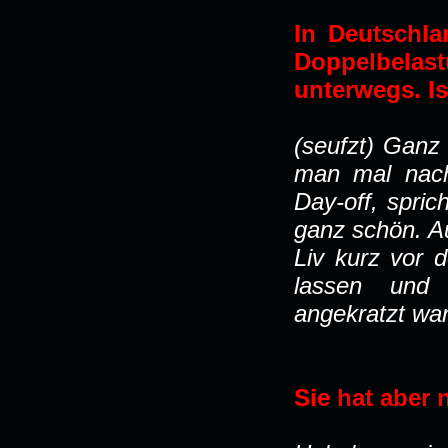
In Deutschla
Doppelbela
unterwegs. I
(seufzt) Ganz
man mal nach
Day-off, spric
ganz schön. A
Liv kurz vor 
lassen und 
angekratzt w
Sie hat aber