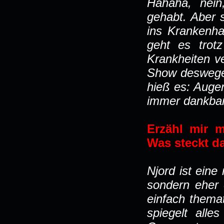
Hahaha, nein
gehabt. Aber 
ins Krankenha
geht es trotz
Krankheiten v
Show deswegen
hieß es: Auge
immer dankbar
Erzähl mir 
Was steckt d
Njord ist eine
sondern eher e
einfach themat
spiegelt all