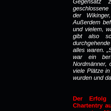
Gegensatz z
geschlossene 
der Wikinge
Außerdem bef
und vielem, w
gibt also s
durchgehende S
alles waren. „
war ein ber
Nordmänner, o
viele Plätze i
wurden und das
Der Erfolg
Chartentry au