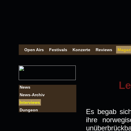
Open Airs
Festivals
Konzerte
Reviews
Magaz
Le
News
News-Archiv
Interviews
Dungeon
Es begab sic
ihre norwegi
unüberbrückba