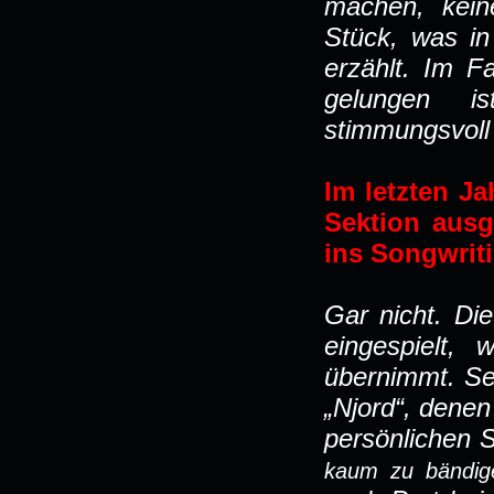
machen, kein
Stück, was in
erzählt. Im F
gelungen i
stimmungsvoll
Im letzten J
Sektion ausg
ins Songwriti
Gar nicht. Di
eingespielt,
übernimmt. Se
„Njord“, denen
persönlichen 
kaum zu bändige