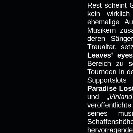
Rest scheint 
kein wirkli
ehemalige Au
Musikern zus
deren Sänger
Traualtar, se
Leaves’ eyes
Bereich zu s
Tourneen in d
Supportslot
Paradise Los
und „
Vinlan
veröffentlich
seines musi
Schaffenshöh
hervorragend