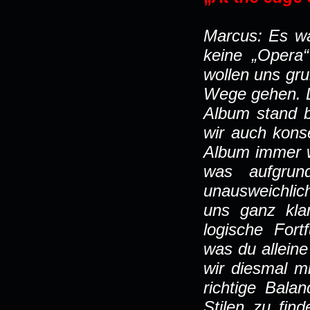
Marcus: Es wa
keine „Opera
wollen uns gr
Wege gehen. D
Album stand b
wir auch kons
Album immer w
was aufgrund
unausweichlich
uns ganz klar
logische For
was du allein
wir diesmal mi
richtige Bala
Stilen zu fin