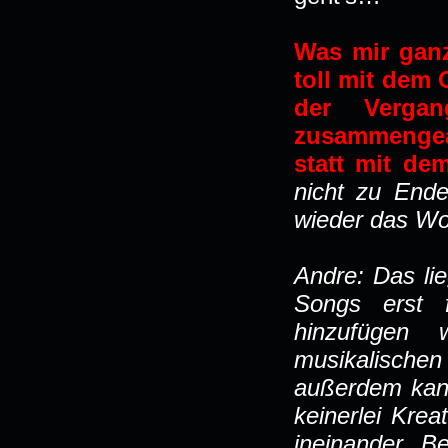
Was mir ganz 
toll mit dem 
der Vergan
zusammengea
statt mit de
nicht zu Ende
wieder das Wor
Andre: Das lie
Songs erst f
hinzufügen
musikalisch
außerdem kann
keinerlei Krea
ineinander. B