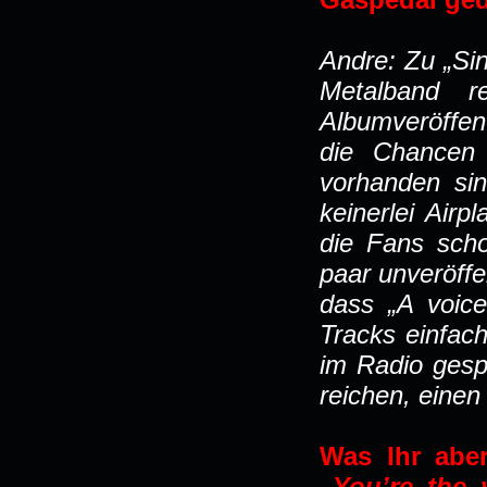
Andre: Zu „Sin
Metalband r
Albumveröffent
die Chancen 
vorhanden sin
keinerlei Airp
die Fans sch
paar unveröffe
dass „A voice
Tracks einfac
im Radio gesp
reichen, eine
Was Ihr abe
„You’re the 