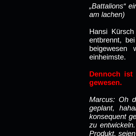
„Battalions“ e
am lachen)
Hansi Kürsch
entbrennt, be
beigewesen w
einheimste.
Dennoch ist 
gewesen.
Marcus: Oh d
geplant, hah
konsequent ge
zu entwickeln
Produkt, seien