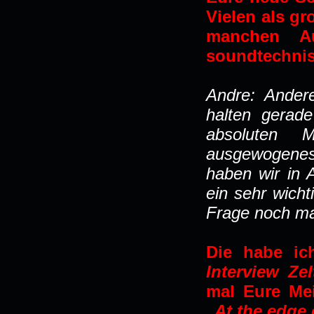
Vielen als g
manchen Au
soundtechnis
Andre: Ander
halten gerade
absoluten M
ausgewogenes 
haben wir in 
ein sehr wich
Frage noch mal
Die habe ic
Interview Ze
mal Eure Me
„
At the edge 