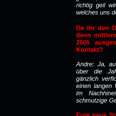
richtig geil 
welches uns de
Da Ihr den 
denn mittler
2005 ausges
Kontakt?
Andre: Ja, au
über die Jah
gänzlich verf
einen langen
im Nachhine
schmutzige Ge
Eure neue S