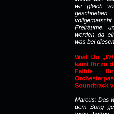
wir gleich v
geschrieben
vollgematsch
Freiräume, u
werden da ein
was bei diesem
Weil Du
„Wh
kamt Ihr zu 
Faible fü
Orchester
Soundtrack 
Marcus: Das wa
dem Song gear
fertig hatten