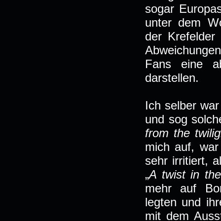
sogar Europa
unter dem Wo
der Krefelde
Abweichungen 
Fans eine a
darstellen.
Ich selber wa
und sog solche
from the twili
mich auf, war
sehr irritiert,
„
A twist in th
mehr auf Bo
legten und ih
mit dem Auss