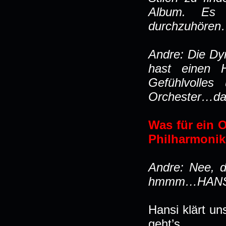
Album. Es 
durchzuhöre
Andre: Die Dy
hast einen 
Gefühlvolle
Orchester…da 
Was für ein O
Philharmonik
Andre: Nee, d
hmmm…HANSI?
Hansi klärt un
geht’s…