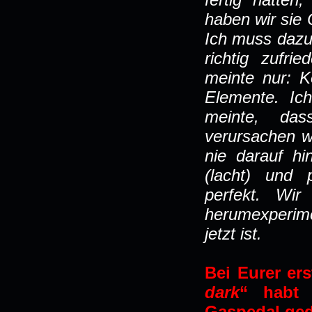
haben wir sie 
Ich muss dazu 
richtig zufr
meinte nur: K
Elemente. Ich
meinte, das
verursachen w
nie darauf hi
(lacht) und p
perfekt. Wi
herumexperime
jetzt ist.
Bei Eurer er
dark
“ habt 
Gaspedal ged