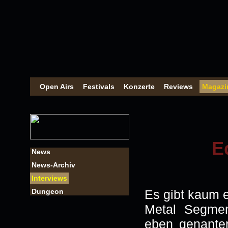
Open Airs
Festivals
Konzerte
Reviews
Magazi
E
News
News-Archiv
Interviews
Dungeon
Es gibt kaum 
Metal Segmen
eben genanter