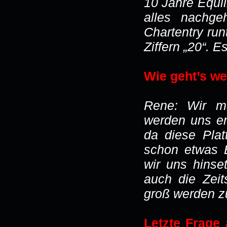
10 Jahre Equil
alles nachge
Chartentry ru
Ziffern „20“. E
Wie geht’s we
Rene: Wir ma
werden uns ers
da diese Pla
schon etwas 
wir uns hinse
auch die Zeit
groß werden zu
Letzte Frage