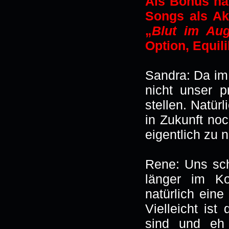
Als Bonus hat
Songs als Ak
„
Blut im Au
Option, Equil
Sandra: Da im l
nicht unser p
stellen. Natür
in Zukunft no
eigentlich zu n
Rene: Uns sch
länger im Ko
natürlich eine
Vielleicht ist
sind und eh 