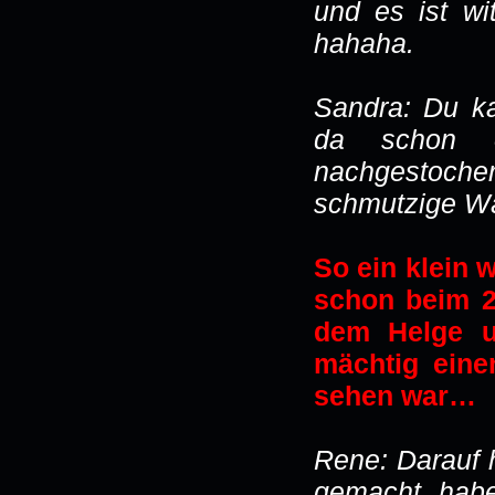
und es ist wi
hahaha.
Sandra: Du ka
da schon o
nachgestocher
schmutzige Wä
So ein klein 
schon beim 2
dem Helge u
mächtig eine
sehen war…
Rene: Darauf h
gemacht habe