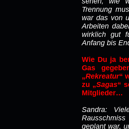
sehen, wie w
Trennung mus
war das von u
Arbeiten dabei
wirklich gut 
Anfang bis En
Wie Du ja ber
Gas gegeben
„
Rekreatur
“ 
zu „
Sagas
“ s
Mitglieder…
Sandra: Vie
Rausschmiss 
geplant war, u