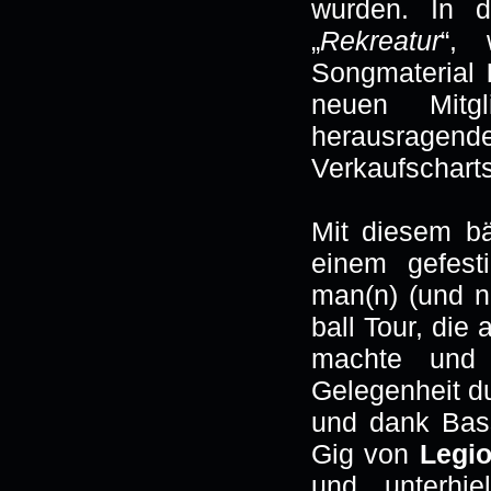
wurden. In d
„
Rekreatur
“, 
Songmaterial
neuen Mitg
herausrage
Verkaufschart
Mit diesem b
einem gefest
man(n) (und n
ball Tour, die
machte und 
Gelegenheit du
und dank Bas
Gig von
Legi
und unterhie