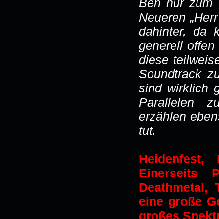
Ben hur zum B
Neueren „Herr 
dahinter, da 
generell offen
diese teilweis
Soundtrack zu
sind wirklich
Parallelen z
erzählen eben
tut.
Heidenfest, 
Einerseits 
Deathmetal, 
eine große G
großes Spekt