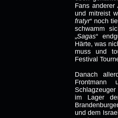
Fans anderer 
und mitreist 
fratyr
“ noch ti
schwamm sich
„
Sagas
“ endg
Härte, was ni
muss und tou
Festival Tourn
Danach alle
Frontmann 
Schlagzeuger 
im Lager der
Brandenburge
und dem Israel