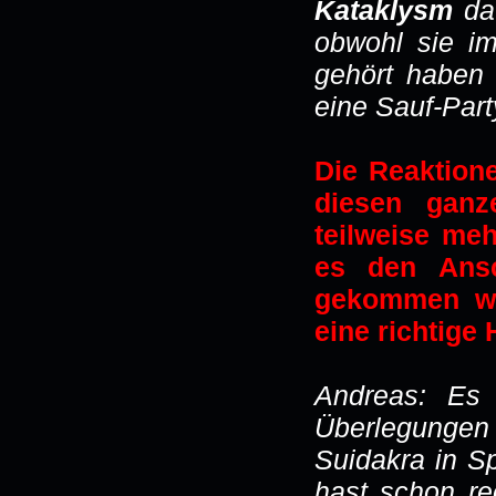
Kataklysm
da 
obwohl sie im
gehört haben 
eine Sauf-Part
Die Reaktion
diesen ganz
teilweise meh
es den Ansc
gekommen wa
eine richtige
Andreas: Es 
Überlegungen
Suidakra in S
hast schon re