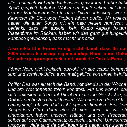
alles natürlich viel arbeitsintensiver geworden. Früher ha
Spaß gespielt, hahaha. Wobei der Spaß schon mal darunte
meiner Montagearbeiten in ganz Italien unterwegs war 
Kilometer für Gigs oder Proben fahren durfte. Wir wollte
haben die alten Songs mit ein paar neuen vermischt 
bedenkt, dass wir absolut kein Radio Airplay hatten 
Plattenfirma im Rücken, haben wir das ganz gut hingekri
Fanbase gewachsen, dass macht uns stolz.
Also erklärt Ihr Euren Erfolg nicht damit, dass Ihr n
2005 quasi als einzige eigenständige Band ohne Onke
Bresche gesprungen seid und somit die Onkelz Fans „
Föhre: Nein, nicht wirklich, obwohl wir alle selber beinhar
sind und somit natürlich auch maßgeblich von ihnen beinfl
Philip: Das war einfach die Band, mit der du in der Woche
und am Wochenende feiern konntest. Für uns war es eben
sich auflösten. Ich erzähl Dir aber mal eine Geschichte, 
Onkelz
am besten charakterisiert: Wir haben zu deren Ab
nachgefragt, ob wir dort nicht spielen könnten. Erst 
Supporters Club, dann eine Absage, doch da wir eh 
hingefahren, haben unseren Hänger und den Proberau
selber auf dem Campingplatz gespielt…um drei Uhr morgen
umboxen, viele sind da geblieben und haben uns zugehö