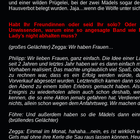
und einer wilden Prügelei, bei der zwei Mädels sogar de
Hausverbot belegt wurden. Jaja…wenn die Wölfe unter sich
Habt Ihr Freundinnen oder seid Ihr solo? Oder 
Unwissenden, warum eine so angesagte Band wie Fr
Lady’s night abhalten muss?
(großes Gelächter) Zegga: Wir haben Frauen…
Philipp: Wir lieben Frauen, ganz einfach. Die Idee einer L
seit 2 Jahren und letztes Jahr haben wir es dann einfach
Vorhaben realisiert. Das machte unglaublich viel Spaß, ob
zu rechnen war, dass es ein Erfolg werden würde, da
Vorverkauf abgesetzt wurden. Letztendlich kamen dann so
den Abend zu einem tollen Erlebnis gemacht haben. Als
Ereignis zu wiederholen allein auch schon deshalb, we
kennen, die so eine Aktion jemals gefahren hat. Verdienen
nichts, allein schon wegen dem Anfahrtsweg. Wir machen das
Föhre: Und außerdem haben so die Mädels dann ein
(brüllendes Gelächter)
Zegga: Einmal im Monat, hahaha…nein, es ist wirklich e
Girls mal ohne ihre Kerle die Sau raus lassen können. H