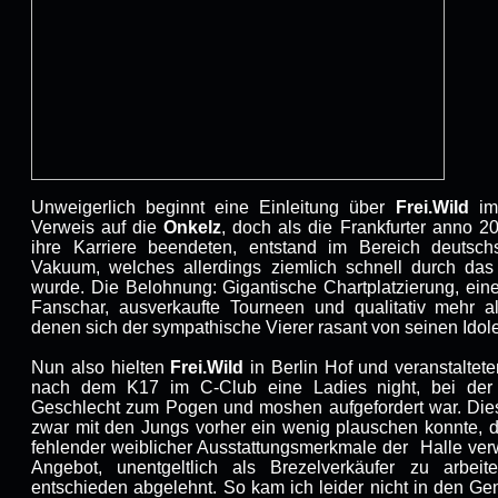
Unweigerlich beginnt eine Einleitung über
Frei.Wild
imm
Verweis auf die
Onkelz
, doch als die Frankfurter anno 2
ihre Karriere beendeten, entstand im Bereich deutsch
Vakuum, welches allerdings ziemlich schnell durch das S
wurde. Die Belohnung: Gigantische Chartplatzierung, ein
Fanschar, ausverkaufte Tourneen und qualitativ mehr a
denen sich der sympathische Vierer rasant von seinen Idol
Nun also hielten
Frei.Wild
in Berlin Hof und veranstaltet
nach dem K17 im C-Club eine Ladies night, bei der a
Geschlecht zum Pogen und moshen aufgefordert war. Dies 
zwar mit den Jungs vorher ein wenig plauschen konnte, d
fehlender weiblicher Ausstattungsmerkmale der
Halle ver
Angebot, unentgeltlich als Brezelverkäufer zu arbei
entschieden abgelehnt. So kam ich leider nicht in den G