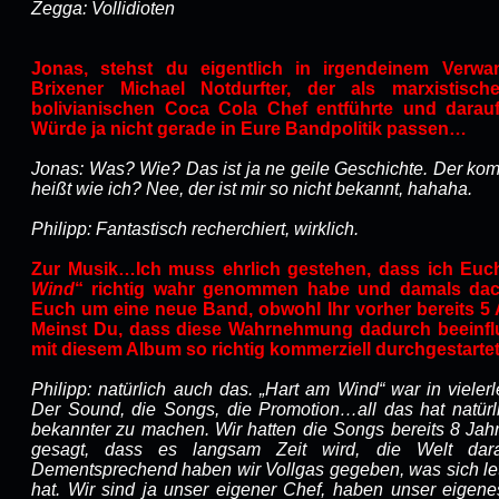
Zegga: Vollidioten
Jonas, stehst du eigentlich in irgendeinem Verwa
Brixener Michael Notdurfter, der als marxistisch
bolivianischen Coca Cola Chef entführte und dara
Würde ja nicht gerade in Eure Bandpolitik passen…
Jonas: Was? Wie? Das ist ja ne geile Geschichte. Der kom
heißt wie ich? Nee, der ist mir so nicht bekannt, hahaha.
Philipp: Fantastisch recherchiert, wirklich.
Zur Musik…Ich muss ehrlich gestehen, dass ich Euch
Wind
“ richtig wahr genommen habe und damals dach
Euch um eine neue Band, obwohl Ihr vorher bereits 5 A
Meinst Du, dass diese Wahrnehmung dadurch beeinflus
mit diesem Album so richtig kommerziell durchgestarte
Philipp: natürlich auch das. „Hart am Wind“ war in vielerle
Der Sound, die Songs, die Promotion…all das hat natürl
bekannter zu machen. Wir hatten die Songs bereits 8 Jah
gesagt, dass es langsam Zeit wird, die Welt dara
Dementsprechend haben wir Vollgas gegeben, was sich let
hat. Wir sind ja unser eigener Chef, haben unser eigene