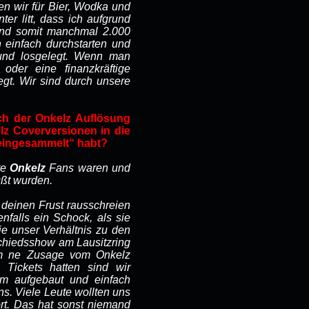
ben wir für Bier, Wodka und
r litt, dass ich aufgrund
und somit manchmal 2.000
n einfach durchstarten und
und losgelegt. Wenn man
oder eine finanzkräftige
egt. Wir sind durch unsere
ach der Onkelz Auflösung
lz Coverversionen in die
eingesammelt“ habt?
te
Onkelz
Fans waren und
ußt wurden.
 deinen Frust rausschreien
falls ein Schock, als sie
die unser Verhältnis zu den
schiedsshow am Lausitzring
kam ne Zusage vom Onkelz
Tickets hatten sind wir
m aufgebaut und einfach
s. Viele Leute wollten uns
rt. Das hat sonst niemand