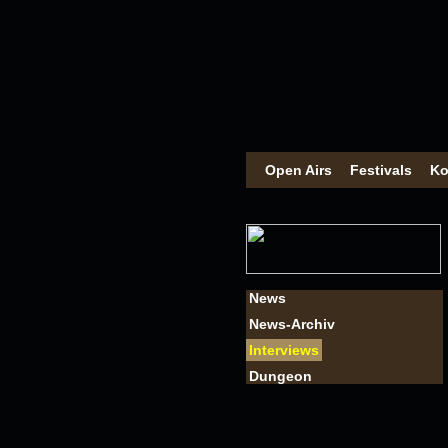
Open Airs
Festivals
Ko
News
News-Archiv
Interviews
Dungeon