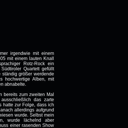
er irgendwie mit einem
005 mit einem lauten Knall
sprachiger Rotz-Rock ein
üdtiroler Quartett gefüllt
e ständig größer werdende
ls hochwertige Alben, mit
en abnabelte.
en bereits zum zweiten Mal
usschließlich das zarte
hatte zur Folge, dass ich
anach allerdings aufgrund
wiesen wurde. Selbst mein
ten, wurde lächelnd aber
enuss einer rasenden Show