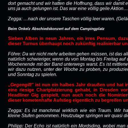
dort gemacht und wir hatten die Hoffnung, dass wir damit 
uns ja auch gelungen ist. Das war eine völlig geile Aktion…
Zegga: …nach der unsere Taschen völlig leer waren. (Gelä
Beim Onkelz Abschiedskonzert auf dem Campingplatz
Sieben Alben in neun Jahren, ein irres Pensum, dazu 
dieser Turnus überhaupt noch zukünftig realisierbar u
Föhre: Da wir nicht mehr arbeiten gehen müssen, ist das a
natürlich schwieriger, wenn du von Montag bis Freitag auf
Wochenende mit der Band unterwegs warst. Es ist mittler
wir dazu nutzen, unter der Woche zu proben, zu produz
und Sonntag zu spielen.
„
Gegengift
“ ist nun ein halbes Jahr draußen und hat i
eine riesige Chartplatzierung gehabt, in Dresden vo
Headliner Gig gespielt, nun auch noch die Nominie
dieser kometenhafte Aufstieg eigentlich zu begreifen 
Zegga: Es ist manchmal wirklich wie ein Traum. Wir h
kleine Stufen genommen. Heutzutage springen wir quasi di
Philipp: Der Echo ist natürlich ein Mordsding, wobei man 