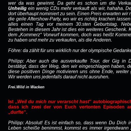
wer da was gewinnt. Da geht es schon um die Verk
Unheilig
ein wenig CDs mehr verkauft als wir, hahaha. Den
dort überhaupt nominiert zu sein. Einen Preis erwarten wir n
die geile Aftershow-Party, wo wir es richtig krachen lass
alles einen Tag vor meinem 30.sten Geburtstag. Neb
Bestehen in diesem Jahr ist dies ein weiteres Geschenk. K
dem „Kommerz“ Vorwurf kommen, doch was heißt Kommer
zu haben und mehr zu verkaufen, als die Anderen.
Föhre: da zählt für uns wirklich nur der olympische Gedanke:
Philipp: Aber auch die ausverkaufte Tour, der Gig in 
bestätigt, dass der Weg, den wir eingeschlagen haben, der
diese positiven Dinge motivieren uns ohne Ende, weiter 
Wir werden uns jedenfalls darauf nicht ausruhen.
Frei.Wild in Wacken
Ist „
Weil du mich nur verarscht hast
“ autobiographisc
dass ich zwei der von Euch vertonten Episoden a
„durfte“.
Philipp: Absolut! Es ist einfach so, dass wenn Du Dich
Leben scheiße benimmst, kommst es immer irgendwann z