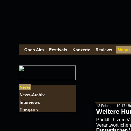
Open Airs
Festivals
Konzerte
Reviews
Magaz
News
News-Archiv
Interviews
13.Februar | 19:17 Uhr 
Dungeon
Weitere Hu
Pünktlich zum Vo
Verantwortlichen
Fantastischen V