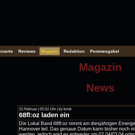
nzerte
Reviews
Magazin
Redaktion
Pommesgabel
Magazin
News
15.Februar | 05:52 Uhr | by torsti
68fl:oz laden ein
Die Lokal Band 68fl:oz nimmt am diesjährigen Emerg
Hannover teil. Das genaue Datum kann bisher noch n
werden, jedoch wird es entweder am 02.04/03.04 oder 