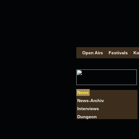
Open Airs
Festivals
Ko
News
News-Archiv
Interviews
Dungeon