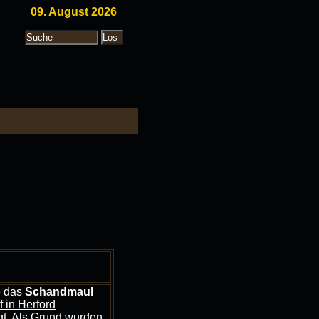
09. August 2026
e das
Schandmaul
 in Herford
gt. Als Grund wurden