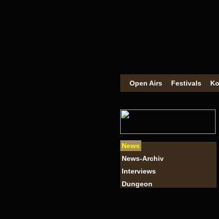
Open Airs
Festivals
Ko
News
News-Archiv
Interviews
Dungeon