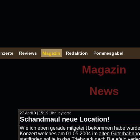
nzerte
Reviews
Magazin
Redaktion
Pommesgabel
Magazin
News
27.April 0 | 15:19 Uhr | by torsti
Schandmaul neue Location!
Wie ich eben gerade mitgeteilt bekommen habe wurd
Konzert welches am 01.05.2004 im
alten Güterbahnhof
stattfinden sollte in das
Triebwerk nach Bielefeld
verle