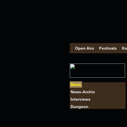
Open Airs
Festivals
Ko
News
News-Archiv
Interviews
Dungeon