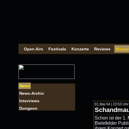
Open Airs
Festivals
Konzerte
Reviews
Magaz
News
News-Archiv
Interviews
01.Mai 04 | 23:53 Uhr |
Dungeon
Schandmau
Schon ist der 1.
Bielefelder Publ
ihrem Konzert ga