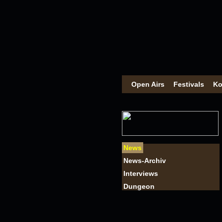
Open Airs
Festivals
Ko
News
News-Archiv
Interviews
Dungeon