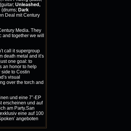
(guitar;
Unleashed,
n (drums;
Dark
en Deal mit Century
 Century Media. They
c and together we will
t call it supergroup
m death metal and it's
just one goal: to
s an honor to help
 side to Costin
d's visual
ing over the torch and
nen und eine 7"-EP
t erscheinen und auf
lich am Party.San
 exklusiv eine auf 100
s Spoken' angeboten