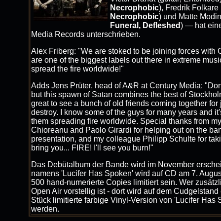
Necrophobic
), Fredrik Folkare 
Necrophobic
) und Matte Modi
Funeral, Defleshed
) — hat ein
Media Records unterschrieben.
Alex Friberg: "We are stoked to be joining forces with
are one of the biggest labels out there in extreme musi
spread the fire worldwide!"
Adds Jens Prüter, head of A&R at Century Media: "Don'
but this spawn of Satan combines the best of Stockhol
great to see a bunch of old friends coming together for 
destroy. I know some of the guys for many years and it'
them spreading fire worldwide. Special thanks from my
Chioreanu and Paolo Girardi for helping out on the ban
presentation, and my colleague Philipp Schulte for tak
bring you... FIRE! I'll see you burn!"
Das Debütalbum der Bande wird im November erschei
namens 'Lucifer Has Spoken' wird auf CD am 7. Augus
500 hand-numerierte Copies limitiert sein. Wer zusätz
Open Air vorstellig ist - dort wird auf dem Cudgelstand
Stück limitierte farbige Vinyl-Version von 'Lucifer Ha
werden.