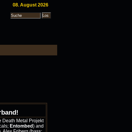
08. August 2026
rband!
Death Metal Projekt
cals;
Entombed
) and
, Alex Friberg (bass;