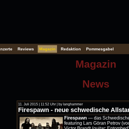
nzerte
Reviews
Magazin
Redaktion
Pommesgabel
Magazin
News
11. Juli 2015 | 11:52 Uhr | by langhammer
Firespawn - neue schwedische Allsta
Firespawn
— das Schwedische 
featuring Lars Göran Petrov (vo
Victor Brandt (guitar; Entombed)