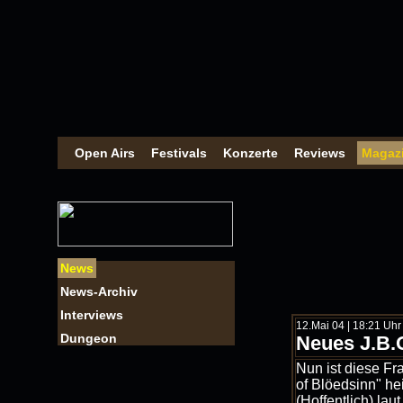
Open Airs
Festivals
Konzerte
Reviews
Magaz
News
News-Archiv
Interviews
12.Mai 04 | 18:21 Uhr 
Dungeon
Neues J.B.
Nun ist diese Fr
of Blöedsinn" h
(Hoffentlich) laut