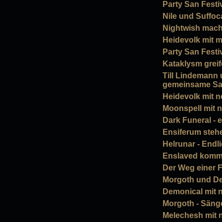
Party San Festi
Nile und Suffo
Nightwish mach
Heidevolk mit 
Party San Festi
Kataklysm greif
Till Lindemann
gemeinsame Sa
Heidevolk mit 
Moonspell mit 
Dark Funeral - 
Ensiferum stehe
Helrunar - Endli
Enslaved komm
Der Weg einer F
Morgoth und Des
Demonical mit 
Morgoth - Sänge
Melechesh mit 