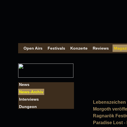
Open Airs
Festivals
Konzerte
Reviews
Magaz
News
News-Archiv
Interviews
Lebenszeichen 
Dungeon
Morgoth veröff
Ragnarök Festiv
Paradise Lost -