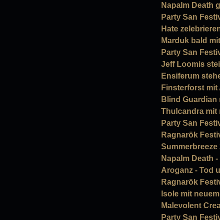
Napalm Death g
Party San Festi
Hate zelebriere
Marduk bald mi
Party San Festi
Jeff Loomis ste
Ensiferum stehe
Finsterforst mi
Blind Guardian
Thulcandra mit
Party San Festi
Ragnarök Festiv
Summerbreeze 
Napalm Death - N
Aroganz - Tod u
Ragnarök Festiv
Isole mit neu
Malevolent Crea
Party San Festi