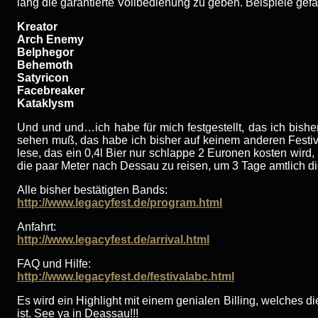
lang die garantierte Vollbedienung zu geben. Beispiele gefä
Kreator
Arch Enemy
Belphegor
Behemoth
Satyricon
Facebreaker
Kataklysm
Und und und…ich habe für mich festgestellt, das ich bish
sehen muß, das habe ich bisher auf keinem anderen Festi
lese, das ein 0,4l Bier nur schlappe 2 Euronen kosten wird,
die paar Meter nach Dessau zu reisen, um 3 Tage amtlich d
Alle bisher bestätigten Bands:
http://www.legacyfest.de/program.html
Anfahrt:
http://www.legacyfest.de/arrival.html
FAQ und Hilfe:
http://www.legacyfest.de/festivalabc.html
Es wird ein Highlight mit einem genialen Billing, welches d
ist. See ya in Deassau!!!