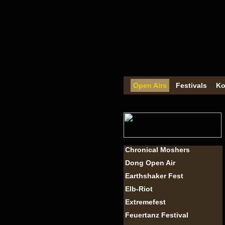
Open Airs
Festivals
Ko
Chronical Moshers
Dong Open Air
Earthshaker Fest
Elb-Riot
Extremefest
Feuertanz Festival