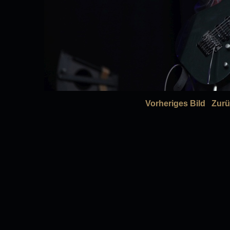
Vorheriges Bild
Zurü