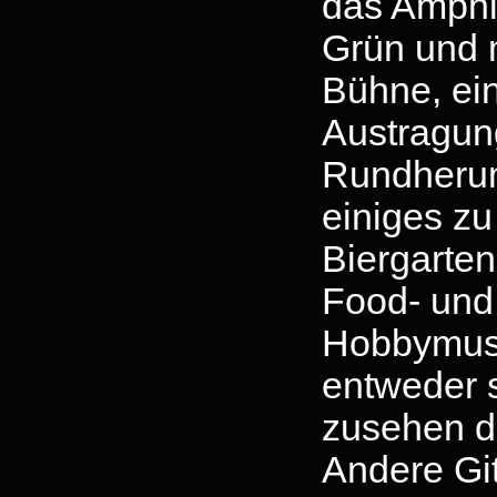
das Amphi
Grün und m
Bühne, ei
Austragung
Rundherum
einiges z
Biergarten
Food- und
Hobbymusik
entweder 
zusehen da
Andere Git