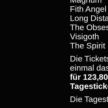
Fith Angel
Long Dist
The Obse
Visigoth
The Spirit
Die Tickets
einmal da
für 123,8
Tagesticke
Die Tagesti