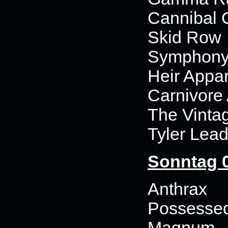
Cannibal 
Skid Row
Symphony
Heir Appa
Carnivore 
The Vinta
Tyler Lea
Sonntag 0
Anthrax
Possesse
Magnum