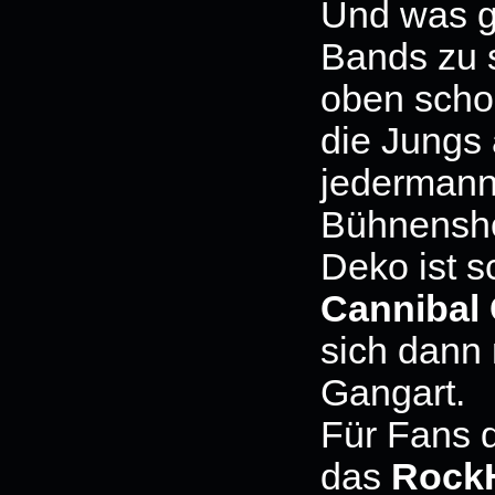
Und was gi
Bands zu 
oben scho
die Jungs
jedermann
Bühnenshow
Deko ist 
Cannibal
sich dann 
Gangart.
Für Fans 
das
RockH