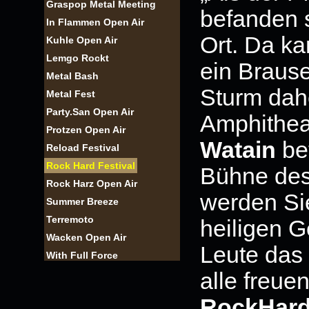
Graspop Metal Meeting
befanden s
In Flammen Open Air
Ort. Da k
Kuhle Open Air
Lemgo Rockt
ein Brause
Metal Bash
Sturm dahe
Metal Fest
Party.San Open Air
Amphitheat
Protzen Open Air
Watain
bet
Reload Festival
Rock Hard Festival
Bühne des
Rock Harz Open Air
werden Sie
Summer Breeze
Terremoto
heiligen Ge
Wacken Open Air
Leute das 
With Full Force
alle freue
RockHard 