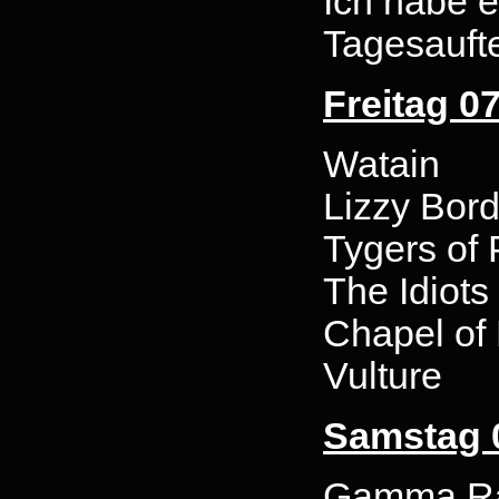
Ich habe e
Tagesaufte
Freitag 0
Watain
Lizzy Bor
Tygers of
The Idiots
Chapel of
Vulture
Samstag 0
Gamma R