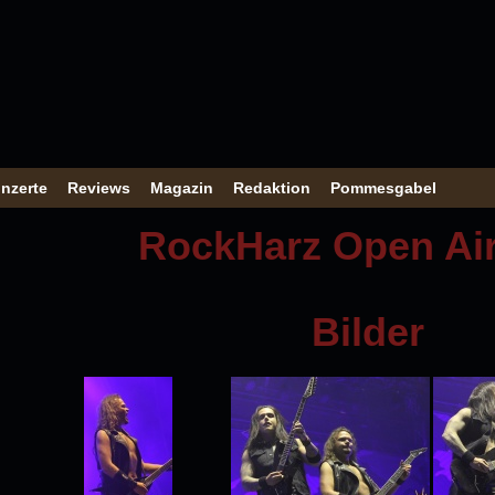
nzerte
Reviews
Magazin
Redaktion
Pommesgabel
RockHarz Open Air
Bilder