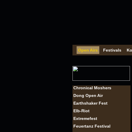
Open Airs
Festivals
Ko
Chronical Moshers
Dong Open Air
Earthshaker Fest
Elb-Riot
Extremefest
Feuertanz Festival