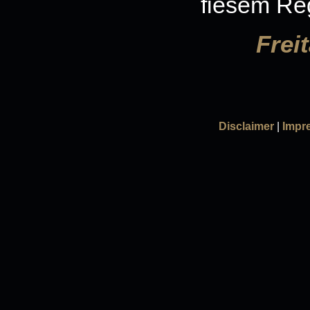
fiesem Re
Frei
Disclaimer
|
Impr