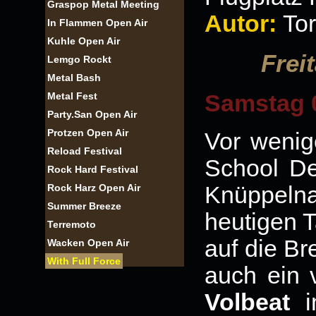
Graspop Metal Meeting
Autor:
Tor
In Flammen Open Air
Kuhle Open Air
Frei
Lemgo Rockt
Metal Bash
Metal Fest
Samstag 
Party.San Open Air
Protzen Open Air
Vor wenig
Reload Festival
School D
Rock Hard Festival
Rock Harz Open Air
Knüppel
Summer Breeze
heutigen T
Terremoto
auf die Br
Wacken Open Air
With Full Force
auch ein 
Volbeat
im