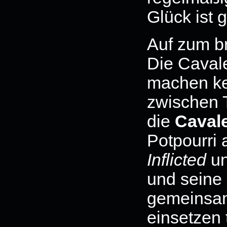
Glück ist g
Auf zum br
Die Caval
machen ke
zwischen T
die
Caval
Potpourri 
Inflicted
u
und seine 
gemeinsam
einsetzen t