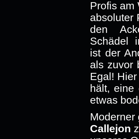
Profis am 
absoluter 
den Ack
Schädel i
ist der A
als zuvor
Egal! Hie
hält, ein
etwas bod
Moderner 
Callejon
z