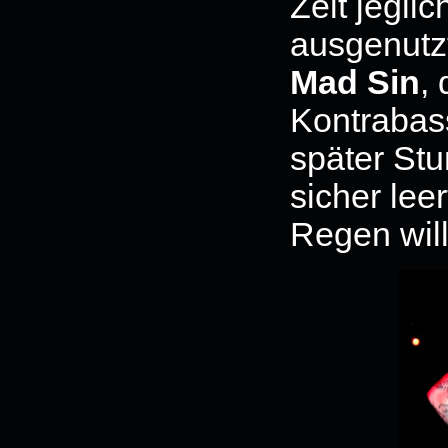
Zelt jegli
ausgenutzt
Mad Sin
,
Kontrabas
später St
sicher lee
Regen will