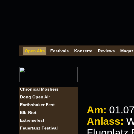
Open Airs
Festivals
Konzerte
Reviews
Magaz
Chronical Moshers
Dong Open Air
Earthshaker Fest
Am:
0
1
.07
Elb-Riot
Anlass:
W
Extremefest
Feuertanz Festival
Flugplatz 