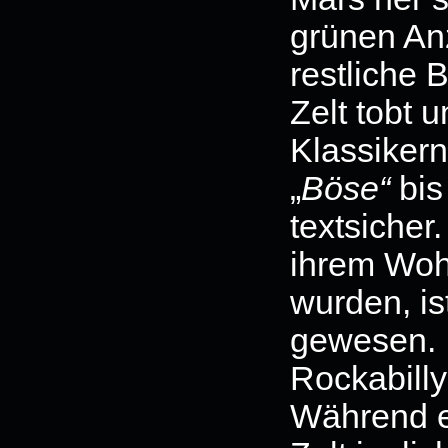
grünen An
restliche 
Zelt tobt u
Klassikern
„
Böse“
bis
textsicher.
ihrem Wo
wurden, is
gewesen.
Rockabilly
Während e