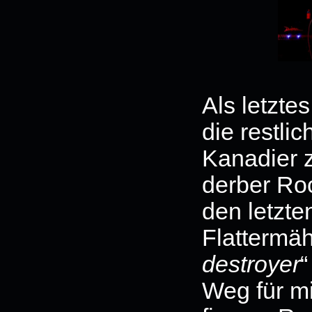
Als letzte
die restli
Kanadier 
derber Roc
den letzte
Flattermäh
destroyer
“
Weg für m