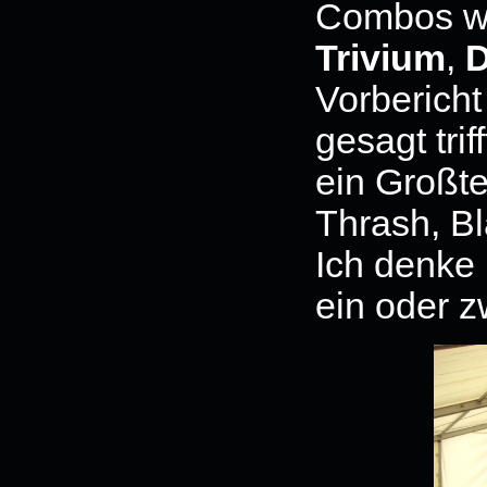
Combos w
Trivium
,
D
Vorbericht
gesagt tri
ein Großte
Thrash, B
Ich denke 
ein oder z