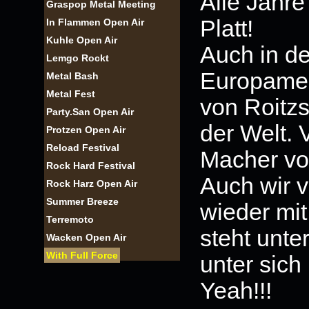
Alle Jahre
Graspop Metal Meeting
Platt!
In Flammen Open Air
Kuhle Open Air
Auch in d
Lemgo Rockt
Europameis
Metal Bash
Metal Fest
von Roitzs
Party.San Open Air
der Welt. 
Protzen Open Air
Reload Festival
Macher vo
Rock Hard Festival
Auch wir 
Rock Harz Open Air
Summer Breeze
wieder mit
Terremoto
steht unte
Wacken Open Air
With Full Force
unter sich
Yeah!!!