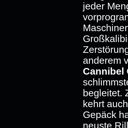
jeder Men
vorprogram
Maschinen
Großkalibi
Zerstörung
anderem v
Cannibel
schlimmst
begleitet.
kehrt auc
Gepäck hab
neuste Ri