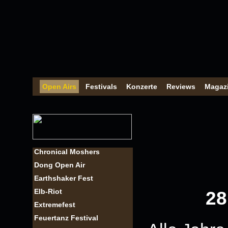
Open Airs
Festivals
Konzerte
Reviews
Magaz
Chronical Moshers
Dong Open Air
Earthshaker Fest
Elb-Riot
28
Extremefest
Feuertanz Festival