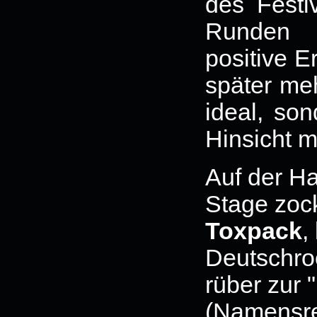
des Festi
Runden 
positive E
später meh
ideal, so
Hinsicht m
Auf der H
Stage zoc
Toxpack
,
Deutschroc
rüber zur 
(Namensre