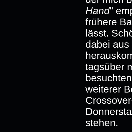
Hand
" em
frühere Ba
lässt. Sch
dabei aus
herauskom
tagsüber m
besuchten
weiterer B
Crossover
Donnersta
stehen.