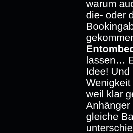
warum au
die- oder 
Bookingabt
gekommen
Entombed
lassen… E
Idee! Und 
Wenigkeit
weil klar 
Anhänger 
gleiche Ba
unterschi