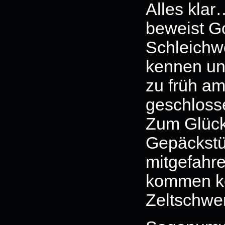
Alles kla
beweist G
Schleichw
kennen un
zu früh am
geschloss
Zum Glück
Gepäckstüc
mitgefahre
kommen kö
Zeltschwer