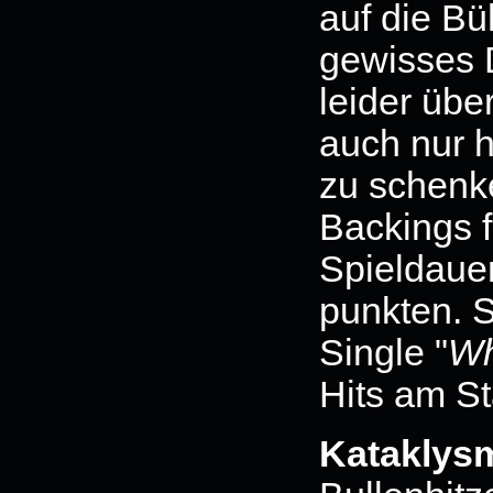
auf die Bü
gewisses D
leider übe
auch nur 
zu schenk
Backings f
Spieldauer
punkten. 
Single "
Wh
Hits am St
Kataklys