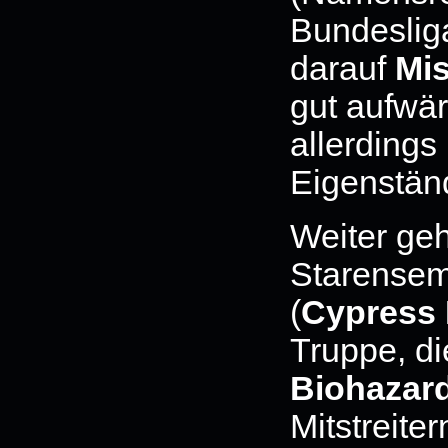
Bundeslig
darauf
Mi
gut aufwä
allerding
Eigenständ
Weiter ge
Starense
(
Cypress H
Truppe, d
Biohazar
Mitstreite