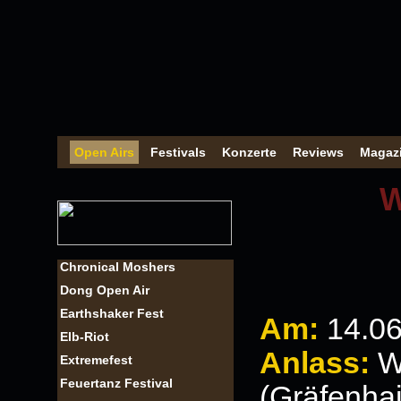
Open Airs
Festivals
Konzerte
Reviews
Magaz
W
Chronical Moshers
Dong Open Air
Earthshaker Fest
Am:
14
.0
Elb-Riot
Anlass:
W
Extremefest
Feuertanz Festival
(Gräfenha