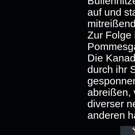
Bullenhitz
auf und st
mitreißend
Zur Folge 
Pommesgab
Die Kanadi
durch ihr 
gesponnen
abreißen, 
diverser n
anderen h