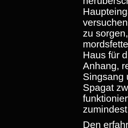
herübersc
Hauptein
versuchen 
zu sorgen,
mordsfett
Haus für 
Anhang, r
Singsang 
Spagat zw
funktionie
zumindest 
Den erfa