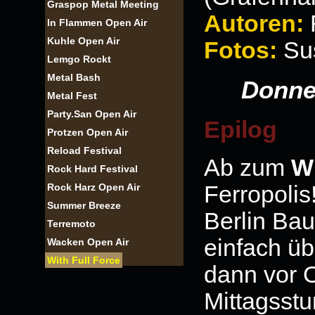
Graspop Metal Meeting
Autoren:
In Flammen Open Air
Kuhle Open Air
Fotos:
Su
Lemgo Rockt
Metal Bash
Donne
Metal Fest
Party.San Open Air
Epilog
Protzen Open Air
Reload Festival
Ab zum
Wi
Rock Hard Festival
Rock Harz Open Air
Ferropoli
Summer Breeze
Berlin Bau
Terremoto
einfach ü
Wacken Open Air
With Full Force
dann vor O
Mittagsst