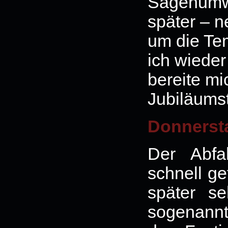
Sagenumw
später – n
um die Te
ich wiede
bereite mi
Jubiläumst
Donnerst
Der Abfah
schnell g
später s
sogenannt