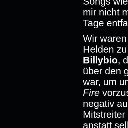
Songs wie 
mir nicht
Tage entfa
Wir waren 
Helden zu 
Billybio
,
über den 
war, um u
Fire
vorzus
negativ auf
Mitstreite
anstatt se