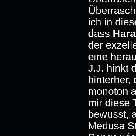
Überrasch
ich in dies
dass
Hara
der exzell
eine hera
J.J. hinkt 
hinterher,
monoton an
mir diese
bewusst, a
Medusa St