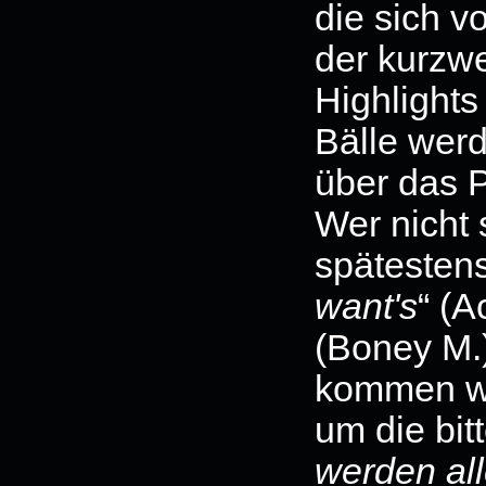
die sich vo
der kurzwei
Highlight
Bälle wer
über das 
Wer nicht 
spätestens
want's
“ (A
(Boney M.)
kommen wir
um die bit
werden all