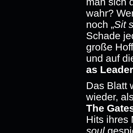
man sich d
wahr? Wen
noch „
Sit 
Schade jed
große Hoff
und auf di
as Leade
Das Blatt
wieder, al
The Gate
Hits ihres
soul
gespi