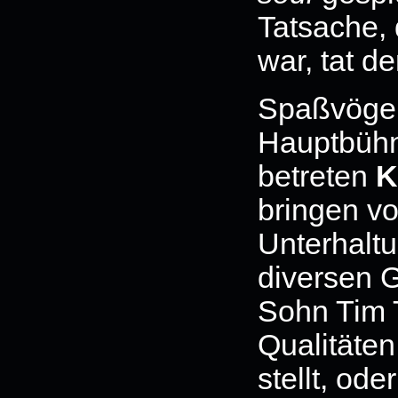
Tatsache, 
war, tat d
Spaßvögel 
Hauptbühn
betreten
K
bringen vo
Unterhaltu
diversen Ga
Sohn Tim T
Qualitäten
stellt, o