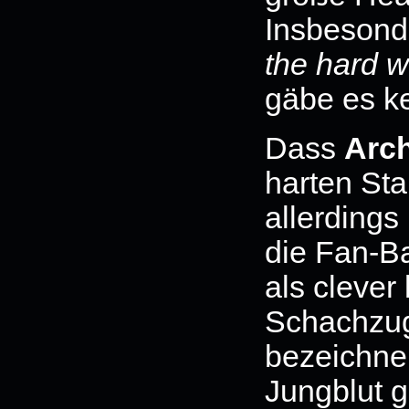
Insbesond
the hard 
gäbe es k
Dass
Arc
harten St
allerdings
die Fan-B
als clever
Schachzug
bezeichne
Jungblut g