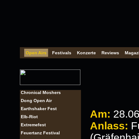
Open Airs
Festivals
Konzerte
Reviews
Magaz
Chronical Moshers
Dong Open Air
Earthshaker Fest
Am:
28.0
Elb-Riot
Anlass:
F
Extremefest
Feuertanz Festival
(Gräfenha