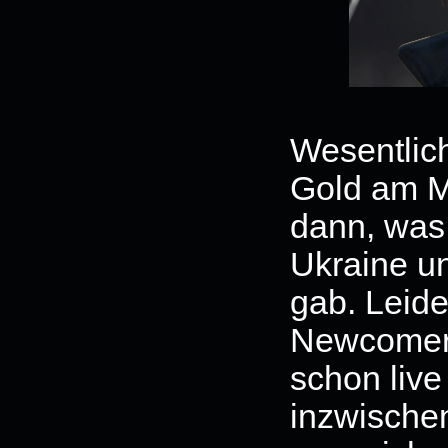
Wesentlic
Gold am M
dann, was 
Ukraine u
gab. Leid
Newcome
schon liv
inzwischen