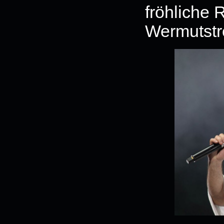
fröhliche 
Wermutstro