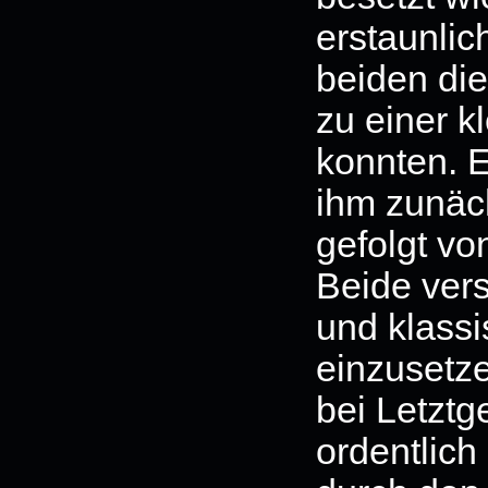
erstaunlic
beiden di
zu einer 
konnten. E
ihm zunäch
gefolgt vo
Beide vers
und klassi
einzusetze
bei Letzt
ordentlich