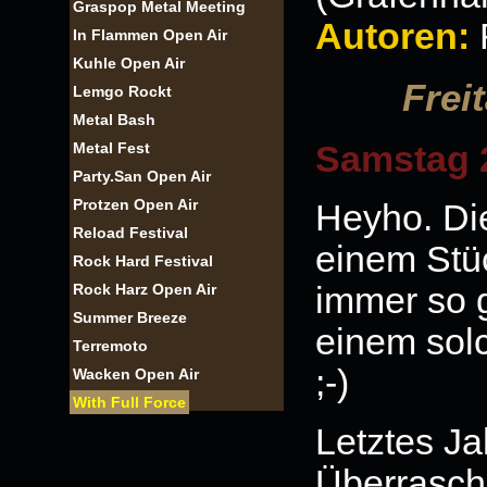
Graspop Metal Meeting
Autoren:
In Flammen Open Air
Kuhle Open Air
Frei
Lemgo Rockt
Metal Bash
Metal Fest
Samstag 
Party.San Open Air
Protzen Open Air
Heyho. Die
Reload Festival
einem Stüc
Rock Hard Festival
Rock Harz Open Air
immer so g
Summer Breeze
einem sol
Terremoto
;-)
Wacken Open Air
With Full Force
Letztes Ja
Überraschu