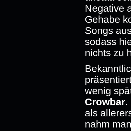
Negative 
Gehabe kon
Songs aus
sodass hi
nichts zu 
Bekanntlic
präsentier
wenig spä
Crowbar
.
als allere
nahm man 