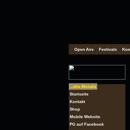
Open Airs
Festivals
Kon
...des Monats
Startseite
Kontakt
Shop
Mobile Website
PG auf Facebook