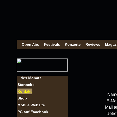
Open Airs
Festivals
Konzerte
Reviews
Magaz
...des Monats
Startseite
Kontakt
Nam
Shop
E-Mai
Mobile Website
Mail a
PG auf Facebook
Betre