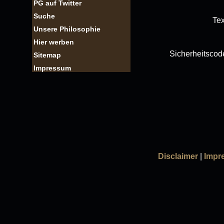
PG auf Twitter
Suche
Tex
Unsere Philosophie
Hier werben
Sicherheitscod
Sitemap
Impressum
Disclaimer
|
Impr