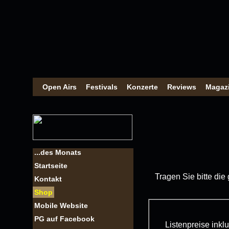
Open Airs
Festivals
Konzerte
Reviews
Magaz
...des Monats
Startseite
Tragen Sie bitte die
Kontakt
Shop
Mobile Website
PG auf Facebook
Listenpreise ink