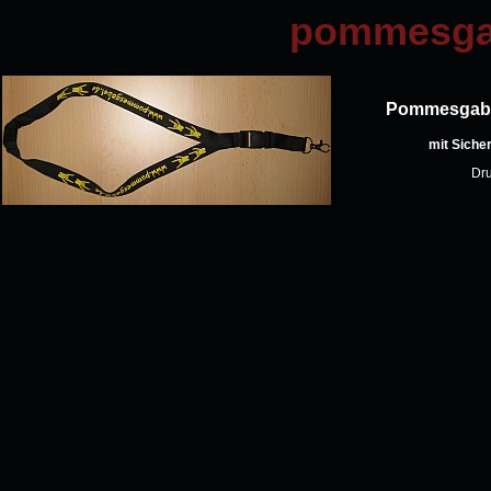
pommesgab
Pommesgabe
mit Siche
Dru