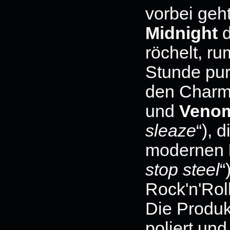
vorbei geh
Midnight
d
röchelt, ru
Stunde pur
den Charm
und
Veno
sleaze
“), 
modernen
stop steel
“
Rock'n'Rol
Die Produkt
poliert un