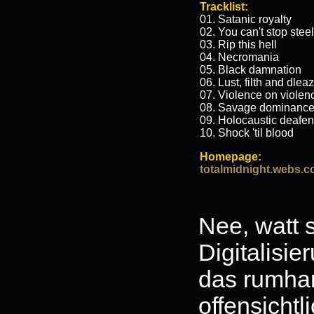
Tracklist:
01. Satanic royalty
02. You can't stop steel
03. Rip this hell
04. Necromania
05. Black damnation
06. Lust, filth and dlea
07. Violence on violen
08. Savage dominanc
09. Holocaustic deafen
10. Shock 'til blood
Homepage:
totalmidnight.webs.
Nee, watt 
Digitalisie
das rumhan
offensicht