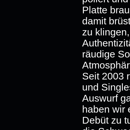
Platte bra
damit brüs
zu klingen,
Authentizit
räudige So
Atmosphär
Seit 2003 
und Single
Auswurf ga
haben wir 
Debüt zu t