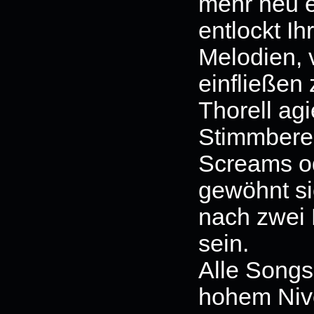
mehr neu e
entlockt I
Melodien, 
einfließen
Thorell agi
Stimmberei
Screams od
gewöhnt si
nach zwei 
sein.
Alle Songs
hohem Nive