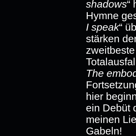
shadows
“
Hymne gesc
I speak
“ ü
stärken der
zweitbeste
Totalausfa
The embod
Fortsetzu
hier beginn
ein Debüt d
meinen Lieb
Gabeln!