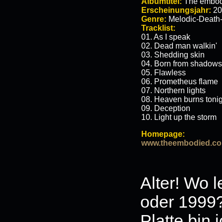
Albumtitel:
The embod
Erscheinungsjahr:
20
Genre:
Melodic-Death-
Tracklist:
01. As I speak
02. Dead man walkin'
03. Shedding skin
04. Born from shadows
05. Flawless
06. Prometheus flame
07. Northern lights
08. Heaven burns toni
09. Deception
10. Light up the storm
Homepage:
www.theembodied.c
Alter! Wo 
oder 1999
Platte bin 