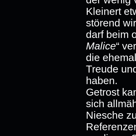
Kleinert et
störend wir
darf beim 
Malice
“ ve
die ehema
Treude un
haben.
Getrost ka
sich allmä
Niesche zu
Referenzen