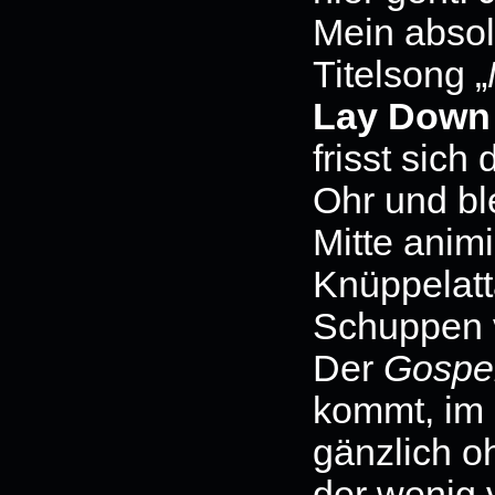
Mein absolu
Titelsong „
Lay Down
frisst sich
Ohr und bl
Mitte anim
Knüppelatt
Schuppen 
Der
Gospel
kommt, im
gänzlich o
der wenig 