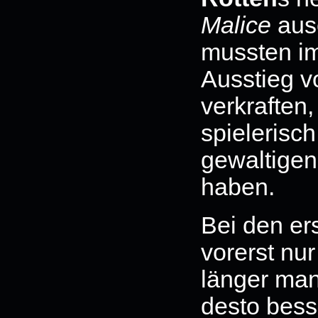
Malice
ause
mussten i
Ausstieg v
verkraften,
spielerisc
gewaltigen
haben.
Bei den er
vorerst nu
länger man
desto bess