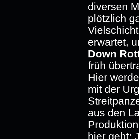
diversen M
plötzlich 
Vielschichti
erwartet, u
Down Rot
früh übertr
Hier werd
mit der Ur
Streitpanz
aus den La
Produktion
hier geht: