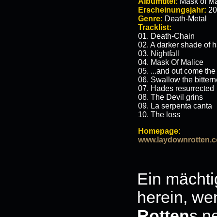
Albumtitel:
Mask of Ma
Erscheinungsjahr:
20
Genre:
Death-Metal
Tracklist:
01. Death-Chain
02. A darker shade of h
03. Nightfall
04. Mask Of Malice
05. ...and out come th
06. Swallow the bitter
07. Hades resurrected
08. The Devil grins
09. La serpenta canta
10. The loss
Homepage:
www.laydownrotten.
Ein mächti
herein, we
Rotten
s n