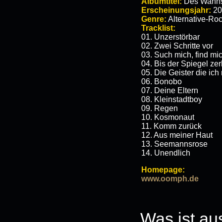
Albumtitel:
Des Wahnsi
Erscheinungsjahr:
20
Genre:
Alternative-Ro
Tracklist:
01. Unzerstörbar
02. Zwei Schritte vor
03. Such mich, find mi
04. Bis der Spiegel zer
05. Die Geister die ich 
06. Bonobo
07. Deine Eltern
08. Kleinstadtboy
09. Regen
10. Kosmonaut
11. Komm zurück
12. Aus meiner Haut
13. Seemannsrose
14. Unendlich
Homepage:
www.oomph.de
Was ist au