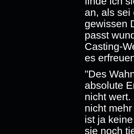
finde ich s
an, als sei
gewissen 
passt wund
Casting-We
es erfreuen
"Des Wahns
absolute E
nicht wert
nicht mehr
ist ja kein
sie noch ti