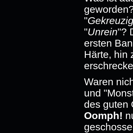
geworden?
"
Gekreuzig
"
Unrein
"? 
ersten Ban
Härte, hin 
erschrecke
Waren nich
und "Monst
des guten
Oomph!
nu
geschossen