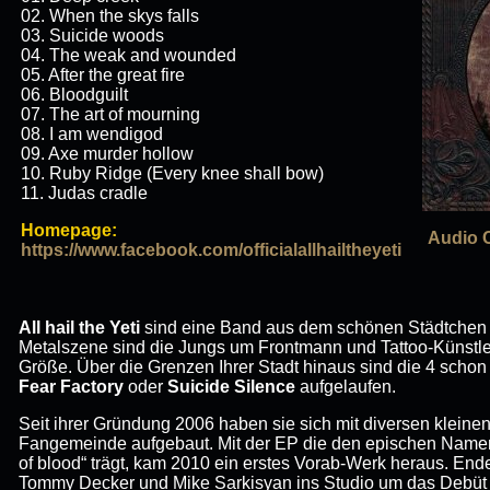
02. When the skys falls
03. Suicide woods
04. The weak and wounded
05. After the great fire
06. Bloodguilt
07. The art of mourning
08. I am wendigod
09. Axe murder hollow
10. Ruby Ridge (Every knee shall bow)
11. Judas cradle
Homepage:
Audio 
https://www.facebook.com/officialallhailtheyeti
All hail the Yeti
sind eine Band aus dem schönen Städtchen H
Metalszene sind die Jungs um Frontmann und Tattoo-Künstler
Größe. Über die Grenzen Ihrer Stadt hinaus sind die 4 schon
Fear Factory
oder
Suicide Silence
aufgelaufen.
Seit ihrer Gründung 2006 haben sie sich mit diversen kleine
Fangemeinde aufgebaut. Mit der EP die den epischen Namen 
of blood“ trägt, kam 2010 ein erstes Vorab-Werk heraus. En
Tommy Decker und Mike Sarkisyan ins Studio um das Debüt „A