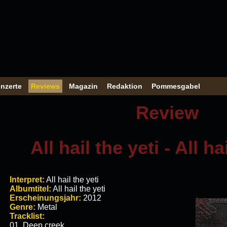
nzerte
Reviews
Magazin
Redaktion
Pommesgabel
Review
All hail the yeti - All ha
Interpret:
All hail the yeti
Albumtitel:
All hail the yeti
Erscheinungsjahr:
2012
Genre:
Metal
Tracklist:
01. Deep creek