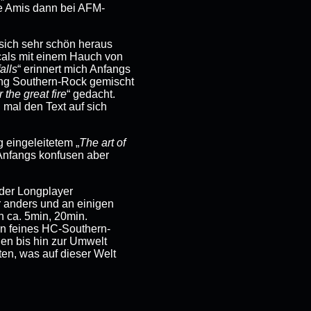
ie Amis dann bei AFM-
t sich sehr schön heraus
als mit einem Hauch von
alls
“ erinnert mich Anfangs
ng Southern-Rock gemischt
r the great fire
“ gedacht.
 mal den Text auf sich
 eingeleitetem „
The art of
 Anfangs konfusen aber
 der Longplayer
r anders und an einigen
h ca. 5min, 20min.
ein feines HC-Southern-
en bis hin zur Umwelt
xten, was auf dieser Welt