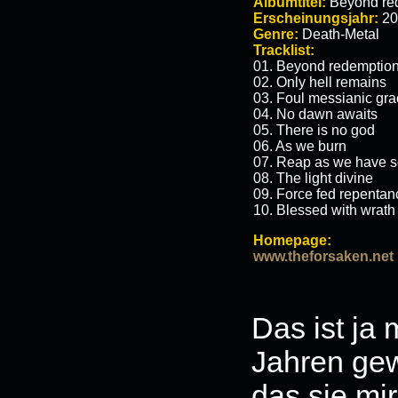
Albumtitel:
Beyond re
Erscheinungsjahr:
20
Genre:
Death-Metal
Tracklist:
01. Beyond redemptio
02. Only hell remains
03. Foul messianic gr
04. No dawn awaits
05. There is no god
06. As we burn
07. Reap as we have 
08. The light divine
09. Force fed repentan
10. Blessed with wrath
Homepage:
www.theforsaken.net
Das ist ja 
Jahren gew
das sie mi