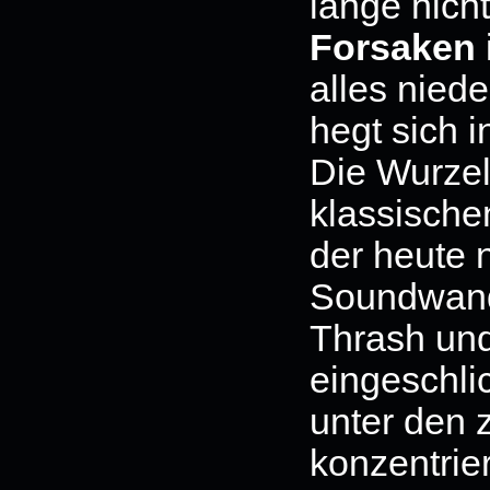
lange nich
Forsaken
alles nied
hegt sich i
Die Wurze
klassische
der heute n
Soundwand 
Thrash und
eingeschli
unter den z
konzentrier