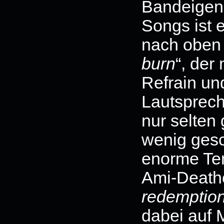
Bandeigene
Songs ist 
nach oben g
burn
“, der
Refrain un
Lautsprech
nur selten
wenig gesch
enorme Te
Ami-Deathe
redemptio
dabei auf 