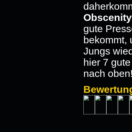
daherkommt
Obscenity
gute Press
bekommt, u
Jungs wied
hier 7 gu
nach oben!
Bewertun