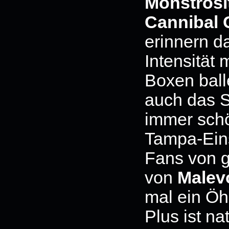
Monstrosi
Cannibal 
erinnern d
Intensität 
Boxen ball
auch das S
immer schö
Tampa-Eins
Fans von 
von
Malev
mal ein Öh
Plus ist na