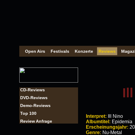
Open Airs
Festivals
Konzerte
Reviews
Magaz
Il
CD-Reviews
DVD-Reviews
Demo-Reviews
Top 100
Interpret:
Ill Nino
Review Anfrage
Albumtitel:
Epidemia
Erscheinungsjahr:
20
Genre:
Nu-Metal