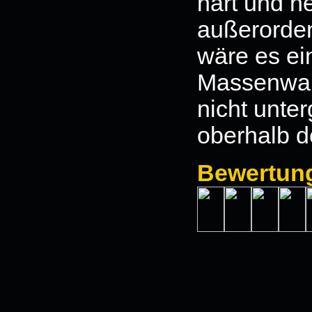
hart und he
außerorden
wäre es e
Massenware
nicht unte
oberhalb d
Bewertun