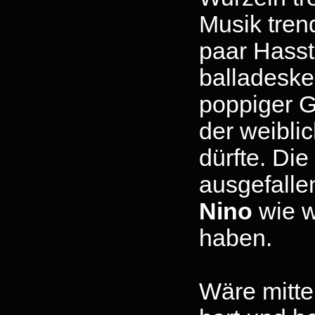
Musik tren
paar Hassti
balladeske
poppiger 
der weibli
dürfte. Die
ausgefalle
Nino
wie w
haben.
Wäre mitte