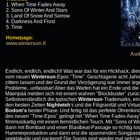
1. When Time Fades Away
2. Sons Of Winter And Stars
3. Land Of Snow And Sorrow
4. Darkness And Frost
5. Time
Homepage:
www.wintersun.fi
Aud
Endlich, endlich, endlich!! Was war das für ein Hickhack, d
vom neuen
Wintersun
-Epos "Time". Geschlagene acht Jah
zittern lassen und der Grund der Verzögerung war immer ärger
Probleme...unfassbar! Aber das Warten hat ein Ende und die
Mäenpää melden sich mit einem wahren "Blockbuster" zurück
Selbstverständlich die typischen
Wintersun
-Trademarks, ein
den besten Zeiten
Nightwish
's und die Filigranität und Virtu
Bodom's
bester Phase. Und fertig ist das perfekte Ohrenkino
des neuen "Time-Epos" gelingt mit "When Time Fades Away"
filmmusikartig mit einem fernöstlichen Touch. Mit "Sons of Wi
dann mit Bombast und einer Blastbeat-Passage so richtig los!
Hammerproduktion und dann erst die spannenden Songpass
spektakulär und packend! Die Songs sind wieder mal sehr l