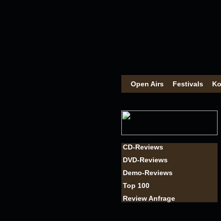
Open Airs
Festivals
Ko
CD-Reviews
DVD-Reviews
Demo-Reviews
Top 100
Review Anfrage