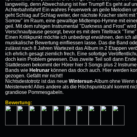
langweilig, denn Abwechslung ist hier Trumpf! Es geht auf un
Achterbahnfahrt! Ein wahres Feuerwerk an geile Melodien 
geht Schlag auf Schlag weiter, der nächste Kracher steht mi
Sorrow" im Raum, eine gewaltige Midtempo-Hymne mit einem
geil. Mit dem ruhigen Instrumental "Darkness and Frost" wird 
Verschnaufpause gesorgt, bevor es mit dem Titeltrack "Time" 
Einen Kritikpunkt möchte ich unbedingt erwähnen, den ich all
musikalische Bewertung einfliessen lasse. Das die Band oder
zulässt nach 8 Jahren Wartezeit das Album in 2 Etappen veröf
ich ehrlich gesagt ziemlich frech. Eine sofortige Veröffentl
doch kein Problem gewesen. Das zweite Teil soll dann Ende
Stattdessen bekommt der Hörer hier 3 Songs plus 2 Instrumen
Bands wie
Helrunar
können das doch auch. Hier werden kom
gezogen. Gefällt mir nicht!!
Nichtsdestotrotz ist das neue
Wintersun
-Album ohne Wenn u
Meisterwerk! Alles andere als die Höchspunktzahl kommt nicht
grandiose Pommesgabeln.
Bewertung: