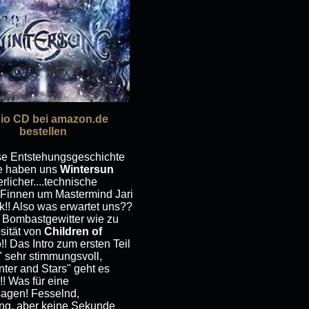
io CD bei amazon.de
bestellen
iese Entstehungsgeschichte
re haben uns
Wintersun
licher....technische
 Finnen um Mastermind Jari
!! Also was erwartet uns??
 Bombastgewitter wie zu
osität von
Children of
!! Das Intro zum ersten Teil
 sehr stimmungsvoll,
nter and Stars" geht es
! Was für eine
agen! Fesselnd,
ang, aber keine Sekunde