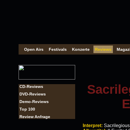
Open Airs
Festivals
Konzerte
Reviews
Magaz
Sacrile
CD-Reviews
DVD-Reviews
E
Demo-Reviews
Top 100
Review Anfrage
Interpret:
Sacrilegious