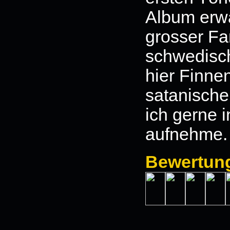
Album erwar
grosser Fa
schwedisch
hier Finnen 
satanisch
ich gerne i
aufnehme.
Bewertun