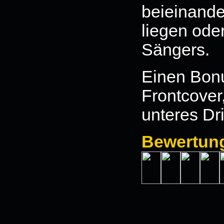
beieinande
liegen ode
Sängers.
Einen Bonu
Frontcover
unteres Drit
Bewertun