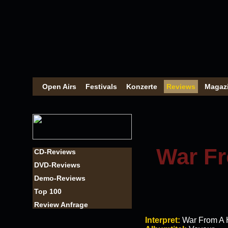
Open Airs
Festivals
Konzerte
Reviews
Magaz
War Fr
CD-Reviews
DVD-Reviews
Demo-Reviews
Top 100
Review Anfrage
Interpret:
War From A 