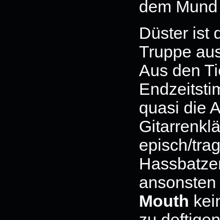
dem Mund e
Düster ist
Truppe aus
Aus den Ti
Endzeitsti
quasi die 
Gitarrenkl
episch/tra
Hassbatzen
ansonsten
Mouth
kei
zu deftig