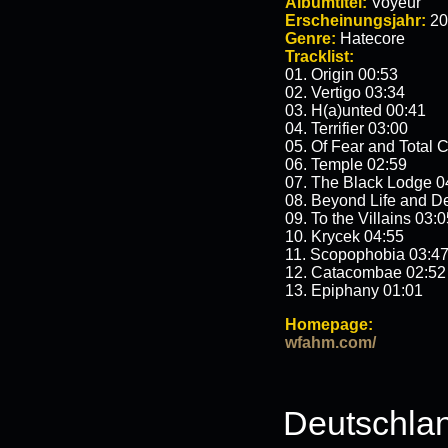
Albumtitel:
Voyeur
Erscheinungsjahr:
20
Genre:
Hatecore
Tracklist:
01. Origin 00:53
02. Vertigo 03:34
03. H(a)unted 00:41
04. Terrifier 03:00
05. Of Fear and Total C
06. Temple 02:59
07. The Black Lodge 0
08. Beyond Life and D
09. To the Villains 03:
10. Krycek 04:55
11. Scopophobia 03:4
12. Catacombae 02:52
13. Epiphany 01:01
Homepage:
wfahm.com/
Deutschland