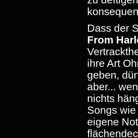
konsequen
Dass der S
From Harl
Vertrackthe
ihre Art O
geben, dür
aber... we
nichts hän
Songs wie 
eigene Not
flächendeck