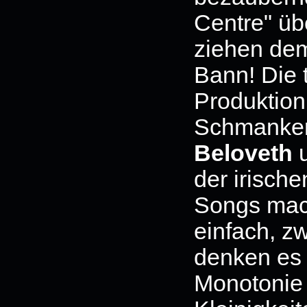
Centre" üb
ziehen dem
Bann! Die 
Produktion 
Schmanker
Beloveth
u
der irisch
Songs mac
einfach, z
denken es
Monotonie 