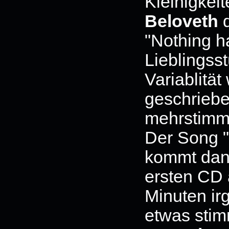
Kleinigkei
Beloveth
d
"Nothing h
Lieblingss
Variablität
geschriebe
mehrstimmi
Der Song "
kommt dann
ersten CD a
Minuten ir
etwas stim