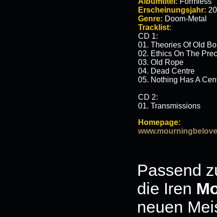
Albumtitel:
Formless
Erscheinungsjahr:
20
Genre:
Doom-Metal
Tracklist:
CD 1:
01. Theories Of Old B
02. Ethics On The Pre
03. Old Rope
04. Dead Centre
05. Nothing Has A Cen
CD 2:
01. Transmissions
Homepage:
www.mourningbelove
Passend zu
die Iren
Mo
neuen Meis