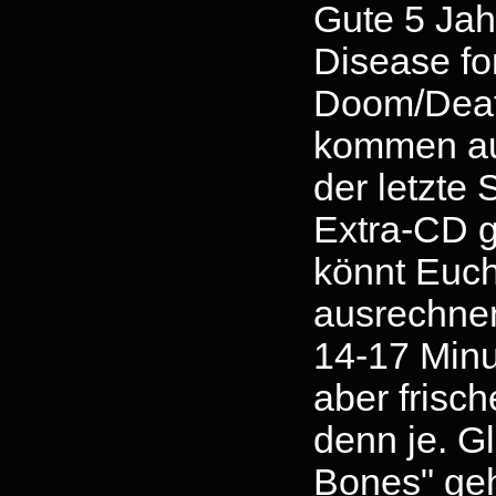
Gute 5 Jah
Disease fo
Doom/Deat
kommen auf
der letzte
Extra-CD g
könnt Euch
ausrechnen
14-17 Minu
aber frisc
denn je. Gl
Bones" geh