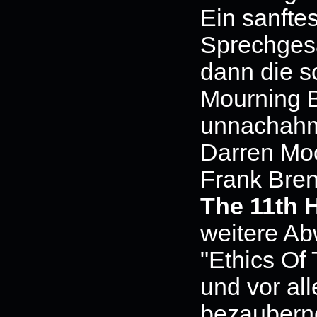
Ein sanftes
Sprechgesa
dann die 
Mourning B
unnachahm
Darren Moo
Frank Bren
The 11th 
weitere A
"Ethics Of
und vor al
bezaubernd