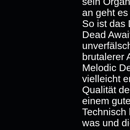
sein Organ
an geht es
So ist das
Dead Await
unverfäls
brutalerer
Melodic Dea
vielleicht 
Qualität d
einem gut
Technisch
was und di