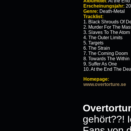
Albumtitel:
At the End
Erscheinungsjahr:
20
Genre:
Death-Metal
Tracklist:
1. Black Shrouds Of D
2. Murder For The Mas
3. Slaves To The Atom
4. The Outer Limits
5. Targets
6. The Strain
7. The Coming Doom
8. Towards The Within
9. Suffer As One
10. At the End The De
Homepage:
www.overtorture.se
Overtortu
gehört??! I
Fans von 