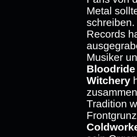
Metal sollt
schreiben.
Records ha
ausgegraben
Musiker u
Bloodride
Witchery
h
zusammeng
Tradition 
Frontgrunz
Coldwork