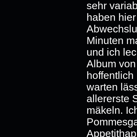
sehr varia
haben hier 
Abwechslun
Minuten m
und ich le
Album vo
hoffentlich
warten läss
allererste 
mäkeln. Ich
Pommesgab
Appetithap