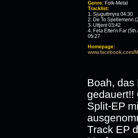
Genre:
Folk-Metal
Tracklist:
1. Sjuguttmyra 04:30
2. De To Spellemenn (
3. Uttjent 03:42
4. Fela Etter'n Far (5t
05:27
Homepage:
www.facebook.com/M
Boah, das 
gedauert!! 
Split-EP m
ausgenomme
Track EP d