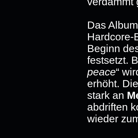
verdammt g
Das Album s
Hardcore-B
Beginn de
festsetzt. 
peace
“ wi
erhöht. Die
stark an
Me
abdriften
wieder zu