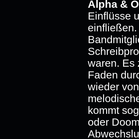
Alpha & 
Einflüsse 
einfließen.
Bandmitgl
Schreibproz
waren. Es z
Faden dur
wieder vo
melodische
kommt sog
oder Doom 
Abwechslun