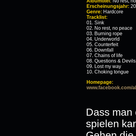
Albumtitel:
No rest, n
Erscheinungsjahr:
20
Genre:
Hardcore
Tracklist:
01. Sink
02. No rest, no peace
03. Burning rope
04. Underworld
05. Counterfeit
06. Downfall
07. Chains of life
08. Questions & Devils
09. Lost my way
10. Choking tongue
Homepage:
www.facebook.com/
Dass man d
spielen ka
Gehen die 