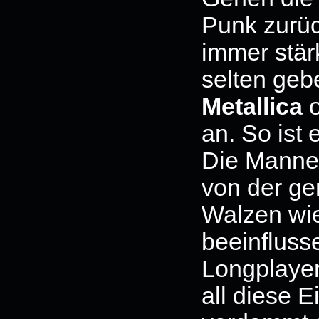
Punk zurüc
immer stär
selten geb
Metallica
o
an. So ist
Die Mannen
von der g
Walzen wi
beeinfluss
Longplayer
all diese E