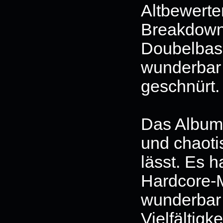
Altbewerte
Breakdown
Doubelbas
wunderbar
geschnürt.
Das Album 
und chaoti
lässt. Es h
Hardcore-M
wunderbar 
Vielfältigk