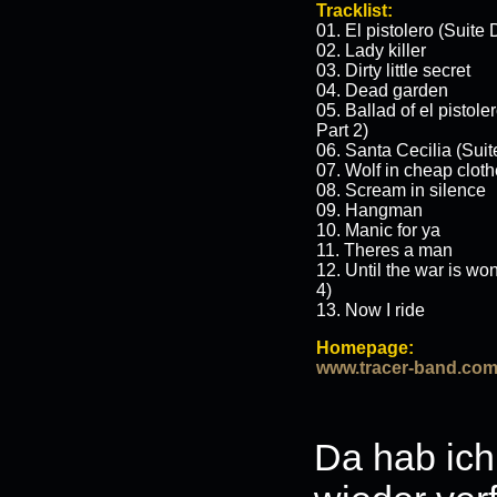
Tracklist:
01. El pistolero (Suite
02. Lady killer
03. Dirty little secret
04. Dead garden
05. Ballad of el pistol
Part 2)
06. Santa Cecilia (Sui
07. Wolf in cheap clot
08. Scream in silence
09. Hangman
10. Manic for ya
11. Theres a man
12. Until the war is w
4)
13. Now I ride
Homepage:
www.tracer-band.co
Da hab ich