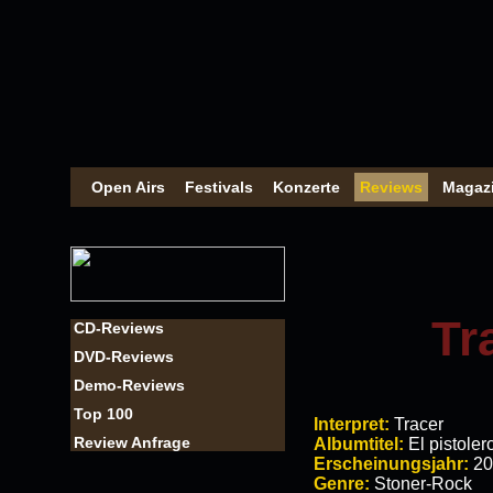
Open Airs
Festivals
Konzerte
Reviews
Magaz
Tr
CD-Reviews
DVD-Reviews
Demo-Reviews
Top 100
Interpret:
Tracer
Review Anfrage
Albumtitel:
El pistoler
Erscheinungsjahr:
20
Genre:
Stoner-Rock