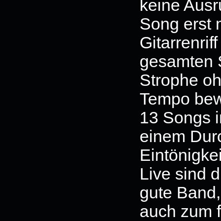
keine Ausr
Song erst 
Gitarrenri
gesamten S
Strophe oh
Tempo bew
13 Songs i
einem Durc
Eintönigkei
Live sind 
gute Band,
auch zum f