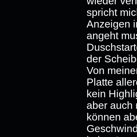
wieder ver
spricht mic
Anzeigen i
angeht mus
Duschstarte
der Scheib
Von meinen
Platte alle
kein Highli
aber auch 
können ab
Geschwind