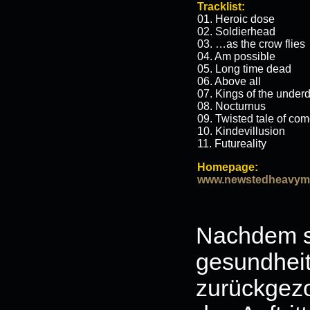
Tracklist:
01. Heroic dose
02. Soldierhead
03. …as the crow flies
04. Am possible
05. Long time dead
06. Above all
07. Kings of the under
08. Nocturnus
09. Twisted tale of com
10. Kindevillusion
11. Futureality
Homepage:
www.newstedheavyme
Nachdem s
gesundhei
zurückgezo