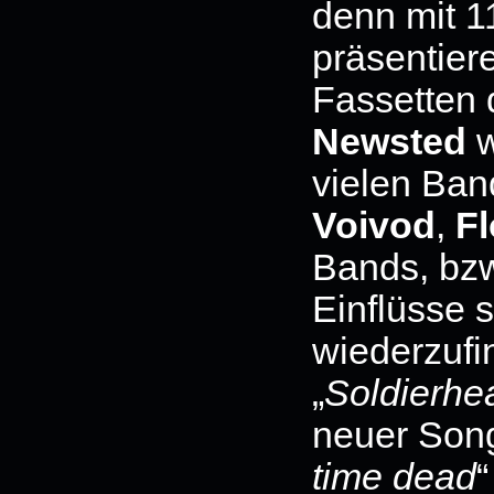
denn mit 
präsentier
Fassetten d
Newsted
w
vielen Ban
Voivod
,
F
Bands, bz
Einflüsse 
wiederzufin
„
Soldierhe
neuer Son
time
dead