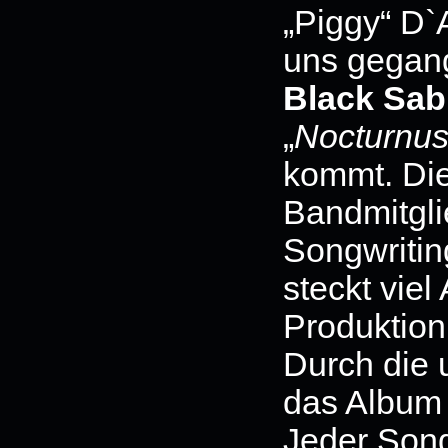
„Piggy“ D`
uns gegang
Black Sab
„
Nocturnu
kommt. Die
Bandmitgli
Songwritin
steckt viel
Produktion
Durch die u
das Album 
Jeder Song