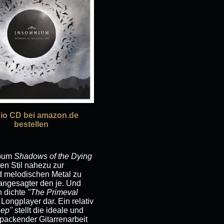
io CD bei amazon.de
bestellen
lbum
Shadows of the Dying
ren Stil nahezu zur
d melodischen Metal zu
angesagter den je. Und
h dichte
"The Primeval
Longplayer dar. Ein relativ
eep"
stellt die ideale und
ackender Gitarrenarbeit