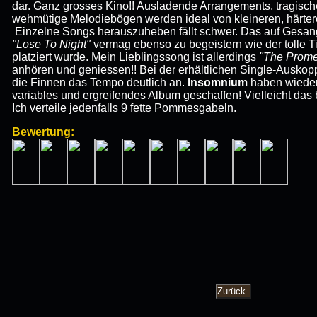
dar. Ganz grosses Kino!! Ausladende Arrangements, tragisc
wehmütige Melodiebögen werden ideal von kleineren, härte
Einzelne Songs herauszuheben fällt schwer. Das auf Gesa
"Lose To Night"
vermag ebenso zu begeistern wie der tolle T
platziert wurde. Mein Lieblingssong ist allerdings
"The Prome
anhören und geniessen!! Bei der erhältlichen Single-Ausko
die Finnen das Tempo deutlich an.
Insomnium
haben wieder 
variables und ergreifendes Album geschaffen! Vielleicht das 
Ich verteile jedenfalls 9 fette Pommesgabeln.
Bewertung: