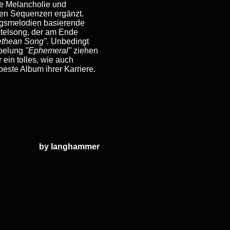
he Melancholie und
ren Sequenzen ergänzt.
ngsmelodien basierende
itelsong, der am Ende
thean Song".
Unbedingt
ppelung
"Ephemeral"
ziehen
ein tolles, wie auch
beste Album ihrer Karriere.
by langhammer