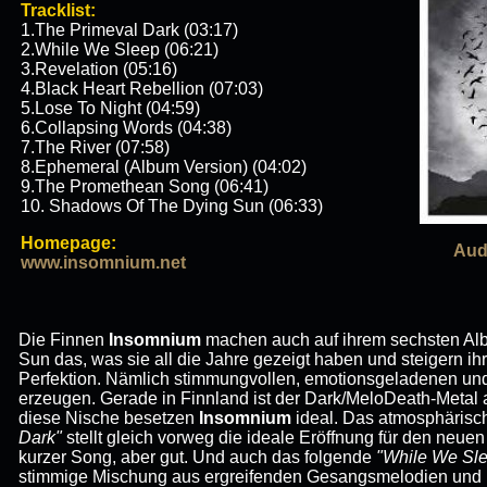
Tracklist:
1.The Primeval Dark (03:17)
2.While We Sleep (06:21)
3.Revelation (05:16)
4.Black Heart Rebellion (07:03)
5.Lose To Night (04:59)
6.Collapsing Words (04:38)
7.The River (07:58)
8.Ephemeral (Album Version) (04:02)
9.The Promethean Song (06:41)
10. Shadows Of The Dying Sun (06:33)
Homepage:
Aud
www.insomnium.net
Die Finnen
Insomnium
machen auch auf ihrem sechsten A
Sun das, was sie all die Jahre gezeigt haben und steigern ih
Perfektion. Nämlich stimmungvollen, emotionsgeladenen un
erzeugen. Gerade in Finnland ist der Dark/MeloDeath-Metal 
diese Nische besetzen
Insomnium
ideal. Das atmosphärisc
Dark"
stellt gleich vorweg die ideale Eröffnung für den neuen 
kurzer Song, aber gut. Und auch das folgende
"While We Sl
stimmige Mischung aus ergreifenden Gesangsmelodien und p