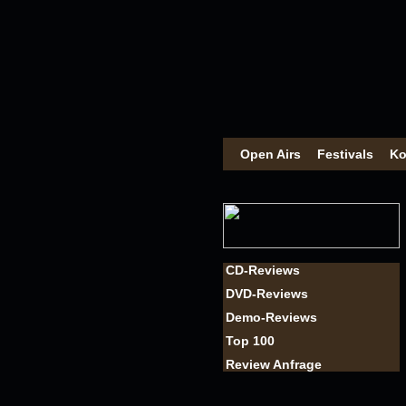
Open Airs
Festivals
Ko
CD-Reviews
DVD-Reviews
Demo-Reviews
Top 100
Review Anfrage